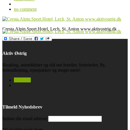
no comment
Cres­ta.Al­pin.Sport.Ho­tel, Lech, St. Anton www.aktivostrig.dk
Aktiv Østrig
Booking, anmeldelser og råd om hoteller, feriesteder, fly,
ferieudlejning, rejsepakker og meget mere!
facebook
Tilmeld Nyhedsbrev
Indtast din email adresse
*Vi vil aldrig sende Spam