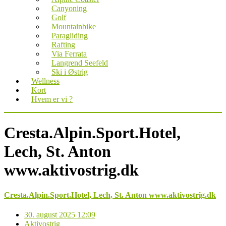
Canyoning
Golf
Mountainbike
Paragliding
Rafting
Via Ferrata
Langrend Seefeld
Ski i Østrig
Wellness
Kort
Hvem er vi ?
Cres­ta.Al­pin.Sport.Ho­tel,
Lech, St. Anton
www.aktivostrig.dk
Cres­ta.Al­pin.Sport.Ho­tel, Lech, St. Anton www.aktivostrig.dk
30. august 2025 12:09
Aktivostrig