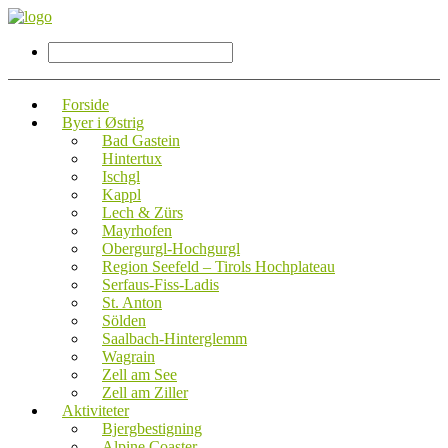
Forside
Byer i Østrig
Bad Gastein
Hintertux
Ischgl
Kappl
Lech & Zürs
Mayrhofen
Obergurgl-Hochgurgl
Region Seefeld – Tirols Hochplateau
Serfaus-Fiss-Ladis
St. Anton
Sölden
Saalbach-Hinterglemm
Wagrain
Zell am See
Zell am Ziller
Aktiviteter
Bjergbestigning
Alpine Coaster