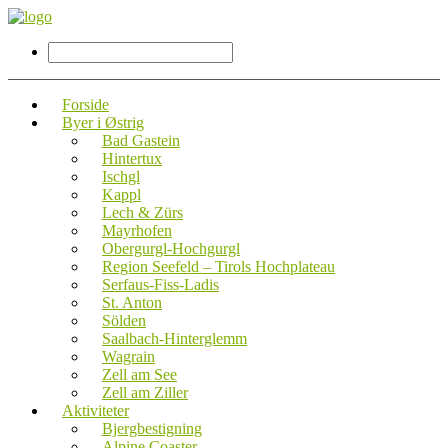
Forside
Byer i Østrig
Bad Gastein
Hintertux
Ischgl
Kappl
Lech & Zürs
Mayrhofen
Obergurgl-Hochgurgl
Region Seefeld – Tirols Hochplateau
Serfaus-Fiss-Ladis
St. Anton
Sölden
Saalbach-Hinterglemm
Wagrain
Zell am See
Zell am Ziller
Aktiviteter
Bjergbestigning
Alpine Coaster