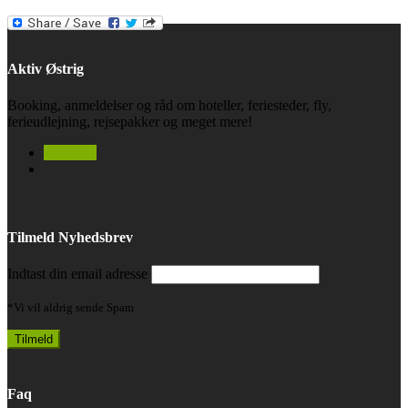
Aktiv Østrig
Booking, anmeldelser og råd om hoteller, feriesteder, fly,
ferieudlejning, rejsepakker og meget mere!
facebook
Tilmeld Nyhedsbrev
Indtast din email adresse
*Vi vil aldrig sende Spam
Faq