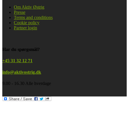
Om Aktiv Østrig
Presse
Terms and conditions
Cookie policy
Partner login
Har du spørgsmål?
+45 31 32 12 71
info@aktivostrig.dk
9.00 - 16.30 Alle hverdage