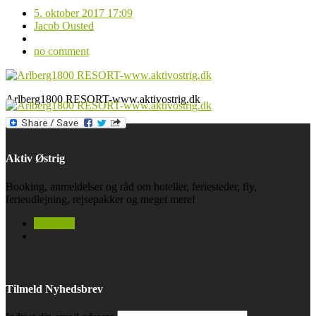
5. oktober 2017 17:09
Jacob Ousted
no comment
Arlberg1800 RESORT-www.aktivostrig.dk
Aktiv Østrig
Booking, anmeldelser og råd om hoteller, feriesteder, fly,
ferieudlejning, rejsepakker og meget mere!
facebook
Tilmeld Nyhedsbrev