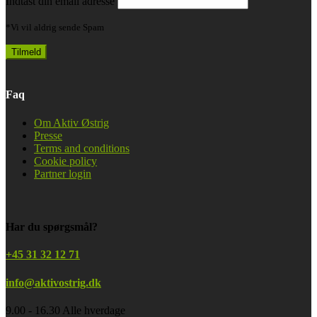
Indtast din email adresse
*Vi vil aldrig sende Spam
Faq
Om Aktiv Østrig
Presse
Terms and conditions
Cookie policy
Partner login
Har du spørgsmål?
+45 31 32 12 71
info@aktivostrig.dk
9.00 - 16.30 Alle hverdage