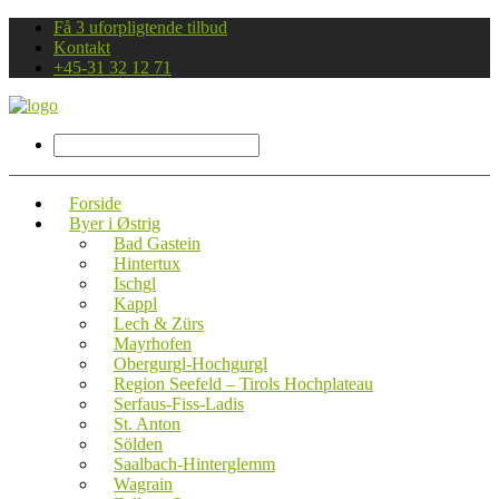
Få 3 uforpligtende tilbud
Kontakt
+45-31 32 12 71
Forside
Byer i Østrig
Bad Gastein
Hintertux
Ischgl
Kappl
Lech & Zürs
Mayrhofen
Obergurgl-Hochgurgl
Region Seefeld – Tirols Hochplateau
Serfaus-Fiss-Ladis
St. Anton
Sölden
Saalbach-Hinterglemm
Wagrain