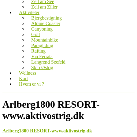
Zell am See
Zell am Ziller
Aktiviteter
Bjergbestigning
Alpine Coaster
Canyoning
Golf
Mountainbike
Paragliding
Rafting
Via Ferrata
Langrend Seefeld
Ski i Østrig
Wellness
Kort
Hvem er vi ?
Arlberg1800 RESORT-
www.aktivostrig.dk
Arlberg1800 RESORT-www.aktivostrig.dk