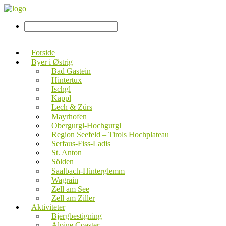
Forside
Byer i Østrig
Bad Gastein
Hintertux
Ischgl
Kappl
Lech & Zürs
Mayrhofen
Obergurgl-Hochgurgl
Region Seefeld – Tirols Hochplateau
Serfaus-Fiss-Ladis
St. Anton
Sölden
Saalbach-Hinterglemm
Wagrain
Zell am See
Zell am Ziller
Aktiviteter
Bjergbestigning
Alpine Coaster