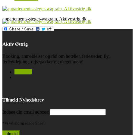
appartements-steger-wagrain, Aktivostrig.dk
Aktiv Østrig
Booking, anmeldelser og råd om hoteller, feriesteder, fly,
ferieudlejning, rejsepakker og meget mere!
facebook
Tilmeld Nyhedsbrev
Indtast din email adresse
*Vi vil aldrig sende Spam