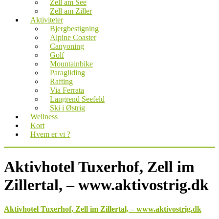
Zell am See
Zell am Ziller
Aktiviteter
Bjergbestigning
Alpine Coaster
Canyoning
Golf
Mountainbike
Paragliding
Rafting
Via Ferrata
Langrend Seefeld
Ski i Østrig
Wellness
Kort
Hvem er vi ?
Aktivhotel Tuxerhof, Zell im
Zillertal, – www.aktivostrig.dk
Aktivhotel Tuxerhof, Zell im Zillertal, – www.aktivostrig.dk