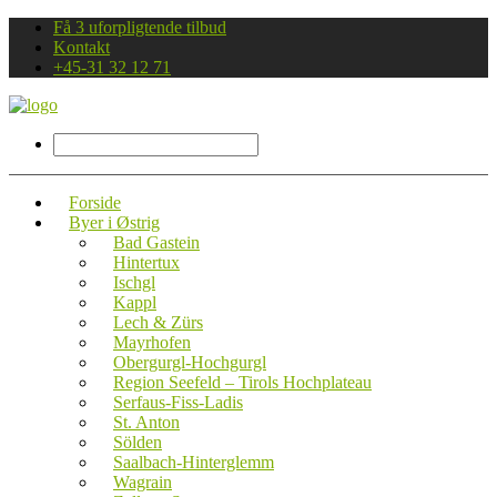
Få 3 uforpligtende tilbud
Kontakt
+45-31 32 12 71
Forside
Byer i Østrig
Bad Gastein
Hintertux
Ischgl
Kappl
Lech & Zürs
Mayrhofen
Obergurgl-Hochgurgl
Region Seefeld – Tirols Hochplateau
Serfaus-Fiss-Ladis
St. Anton
Sölden
Saalbach-Hinterglemm
Wagrain