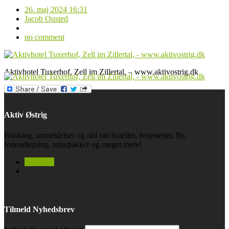
26. maj 2024 16:31
Jacob Ousted
no comment
Aktivhotel Tuxerhof, Zell im Zillertal, – www.aktivostrig.dk
Aktiv Østrig
Booking, anmeldelser og råd om hoteller, feriesteder, fly,
ferieudlejning, rejsepakker og meget mere!
facebook
Tilmeld Nyhedsbrev