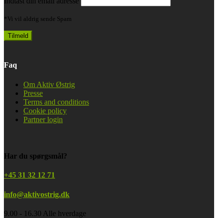
Indtast din email adresse
*Vi vil aldrig sende Spam
Faq
Om Aktiv Østrig
Presse
Terms and conditions
Cookie policy
Partner login
Har du spørgsmål?
+45 31 32 12 71
info@aktivostrig.dk
9.00 - 16.30 Alle hverdage