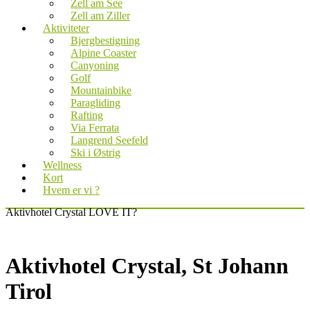
Zell am See
Zell am Ziller
Aktiviteter
Bjergbestigning
Alpine Coaster
Canyoning
Golf
Mountainbike
Paragliding
Rafting
Via Ferrata
Langrend Seefeld
Ski i Østrig
Wellness
Kort
Hvem er vi ?
Aktivhotel Crystal
LOVE IT?
Aktivhotel Crystal, St Johann
Tirol