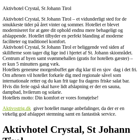
Aktivhotel Crystal, St Johann Tirol
Aktivhotel Crystal, St Johann Tirol – et vidunderligt sted for de
smukkeste tider på året vinter og sommer. Hotellet er blevet
moderniseret for at gøre dit ophold endnu mere behageligt og
afslappende. Hotellet tilbyder en perfekt blanding af moderne
faciliteter og traditionel komfort.
Aktivhotel Crystal, St Johann Tirol er beliggende ved siden af ​​
skilifterne som tager dig lige ind i hjertet af St. Johann skiområdet.
Centrum af byen samt svømmehallen (gratis for hotellets gæster) –
er kun 5 minutters gang væk.
Hotellets generøse morgenbuffet gør dig klar til en sjov dag i det fri.
Om aftenen vil hotellet forkæle dig med regionale såvel som
internationale retter og du kan frit tage fra dagens friske salat bar.
Hvis din ferie også skal have lidt afslapning er der en sauna,
dampbad, hvilerum og solarie.
Hotellets motto: Din komfort er vores fornøjelse!
Aktivostrig.dk
giver hotellet mange anbefalinger, da der er en
virkelig god afslappet stemning samt en fantastisk service.
Aktivhotel Crystal, St Johann