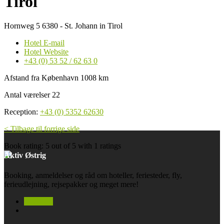
Tirol
Hornweg 5 6380 - St. Johann in Tirol
Hotel E-mail
Hotel Website
+43 (0) 53 52 / 62 63 0
Afstand fra København 1008 km
Antal værelser 22
Reception:
+43 (0) 5352 62630
< Tilbage til forrige side
Book rating:
5
out of
5
with
1
ratings
Aktiv Østrig
Booking, anmeldelser og råd om hoteller, feriesteder, fly,
ferieudlejning, rejsepakker og meget mere!
facebook