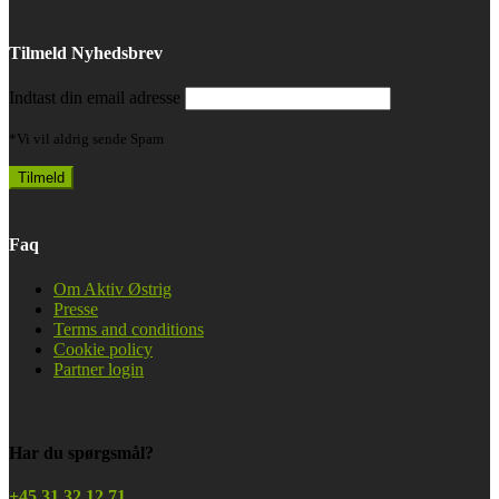
Tilmeld Nyhedsbrev
Indtast din email adresse
*Vi vil aldrig sende Spam
Faq
Om Aktiv Østrig
Presse
Terms and conditions
Cookie policy
Partner login
Har du spørgsmål?
+45 31 32 12 71