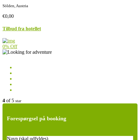
Sölden, Austria
€0,00
Tilbud fra hotellet
0% Off
4
of 5
star
Forespørgsel på booking
Navn (skal udfyldes)