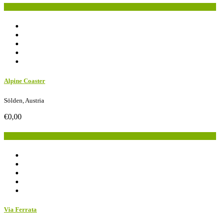
Book Now
Alpine Coaster
Sölden, Austria
€0,00
Book Now
Via Ferrata