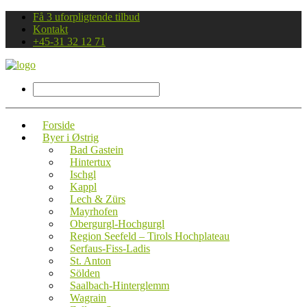
Få 3 uforpligtende tilbud
Kontakt
+45-31 32 12 71
Forside
Byer i Østrig
Bad Gastein
Hintertux
Ischgl
Kappl
Lech & Zürs
Mayrhofen
Obergurgl-Hochgurgl
Region Seefeld – Tirols Hochplateau
Serfaus-Fiss-Ladis
St. Anton
Sölden
Saalbach-Hinterglemm
Wagrain