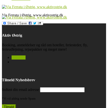
Via Ferrata i Østrig, www.aktivostrig.dk
Aktiv Østrig
Booking, anmeldelser og råd om hoteller, feriesteder, fly,
ferieudlejning, rejsepakker og meget mere!
facebook
Tilmeld Nyhedsbrev
Indtast din email adresse
*Vi vil aldrig sende Spam