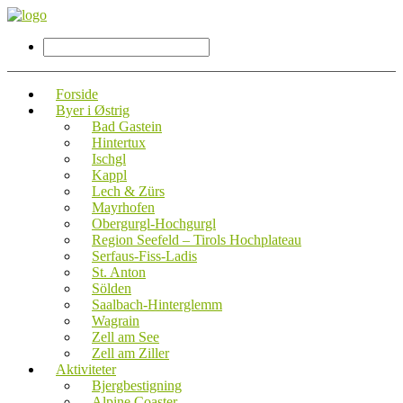
Forside
Byer i Østrig
Bad Gastein
Hintertux
Ischgl
Kappl
Lech & Zürs
Mayrhofen
Obergurgl-Hochgurgl
Region Seefeld – Tirols Hochplateau
Serfaus-Fiss-Ladis
St. Anton
Sölden
Saalbach-Hinterglemm
Wagrain
Zell am See
Zell am Ziller
Aktiviteter
Bjergbestigning
Alpine Coaster