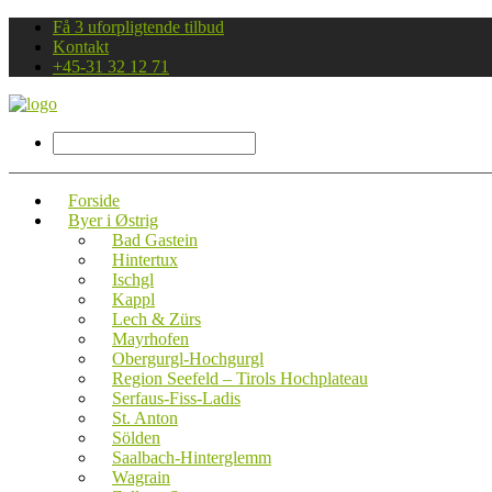
Få 3 uforpligtende tilbud
Kontakt
+45-31 32 12 71
Forside
Byer i Østrig
Bad Gastein
Hintertux
Ischgl
Kappl
Lech & Zürs
Mayrhofen
Obergurgl-Hochgurgl
Region Seefeld – Tirols Hochplateau
Serfaus-Fiss-Ladis
St. Anton
Sölden
Saalbach-Hinterglemm
Wagrain