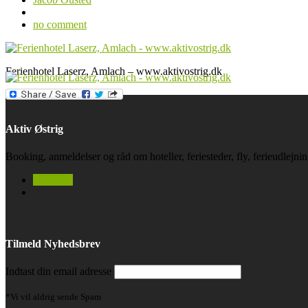
no comment
Ferienhotel Laserz, Amlach – www.aktivostrig.dk
Aktiv Østrig
Booking, anmeldelser og råd om hoteller, feriesteder, fly, ferieudlejn
facebook
Tilmeld Nyhedsbrev
Indtast din email adresse
*Vi vil aldrig sende Spam