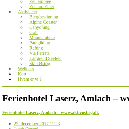
Zell am See
Zell am Ziller
Aktiviteter
Bjergbestigning
Alpine Coaster
Canyoning
Golf
Mountainbike
Paragliding
Rafting
Via Ferrata
Langrend Seefeld
Ski i Østrig
Wellness
Kort
Hvem er vi ?
Ferienhotel Laserz, Amlach – w
Ferienhotel Laserz, Amlach – www.aktivostrig.dk
25. december 2017 11:23
Jacob Ousted