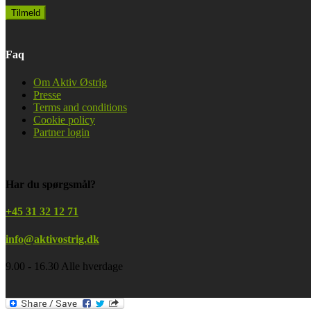
Faq
Om Aktiv Østrig
Presse
Terms and conditions
Cookie policy
Partner login
Har du spørgsmål?
+45 31 32 12 71
info@aktivostrig.dk
9.00 - 16.30 Alle hverdage