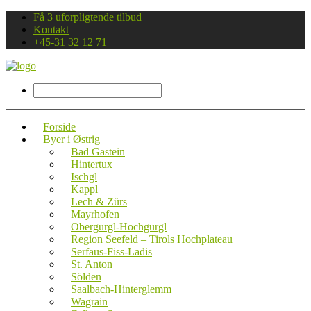
Få 3 uforpligtende tilbud
Kontakt
+45-31 32 12 71
Forside
Byer i Østrig
Bad Gastein
Hintertux
Ischgl
Kappl
Lech & Zürs
Mayrhofen
Obergurgl-Hochgurgl
Region Seefeld – Tirols Hochplateau
Serfaus-Fiss-Ladis
St. Anton
Sölden
Saalbach-Hinterglemm
Wagrain