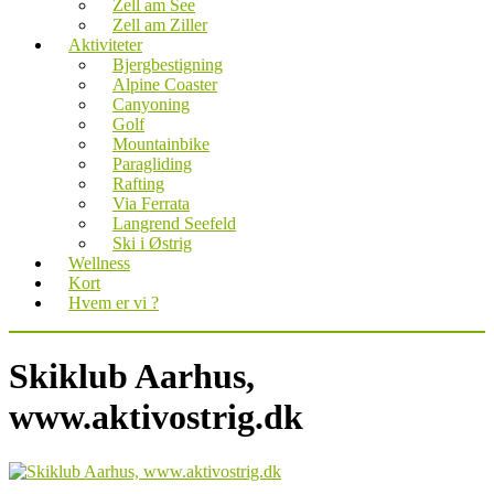
Zell am See
Zell am Ziller
Aktiviteter
Bjergbestigning
Alpine Coaster
Canyoning
Golf
Mountainbike
Paragliding
Rafting
Via Ferrata
Langrend Seefeld
Ski i Østrig
Wellness
Kort
Hvem er vi ?
Skiklub Aarhus,
www.aktivostrig.dk