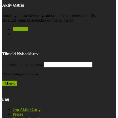
Aktiv Østrig
Booking, anmeldelser og råd om hoteller, feriesteder, fly,
ferieudlejning, rejsepakker og meget mere!
facebook
Tilmeld Nyhedsbrev
Indtast din email adresse
*Vi vil aldrig sende Spam
Faq
Om Aktiv Østrig
Presse