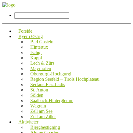
Forside
Byer i Østrig
Bad Gastein
Hintertux
Ischgl
Kappl
Lech & Zürs
Mayrhofen
Obergurgl-Hochgurgl
Region Seefeld – Tirols Hochplateau
Serfaus-Fiss-Ladis
St. Anton
Sölden
Saalbach-Hinterglemm
Wagrain
Zell am See
Zell am Ziller
Aktiviteter
Bjergbestigning
Alpine Coaster