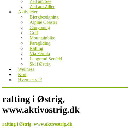
Zell am See
Zell am Ziller
Aktiviteter
Bjergbestigning
Alpine Coaster
Canyoning
Golf
Mountainbike
Paragliding
Rafting
Via Ferrata
Langrend Seefeld
Ski i Østrig
Wellness
Kort
Hvem er vi ?
rafting i Østrig,
www.aktivostrig.dk
rafting i Østrig, www.aktivostrig.dk