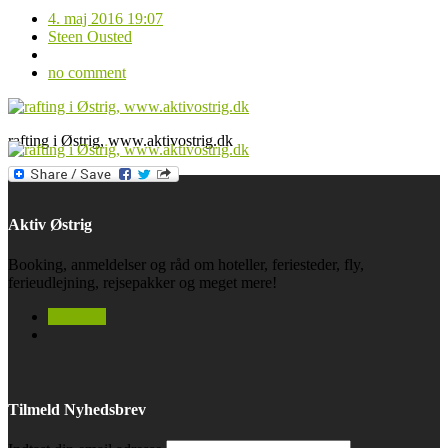
4. maj 2016 19:07
Steen Ousted
no comment
rafting i Østrig, www.aktivostrig.dk
Aktiv Østrig
Booking, anmeldelser og råd om hoteller, feriesteder, fly,
ferieudlejning, rejsepakker og meget mere!
facebook
Tilmeld Nyhedsbrev