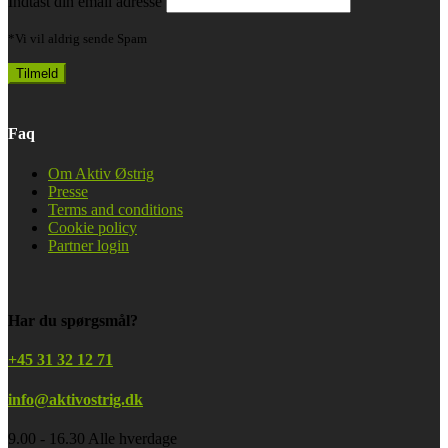
Indtast din email adresse
*Vi vil aldrig sende Spam
Faq
Om Aktiv Østrig
Presse
Terms and conditions
Cookie policy
Partner login
Har du spørgsmål?
+45 31 32 12 71
info@aktivostrig.dk
9.00 - 16.30 Alle hverdage