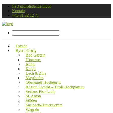
Få 3 uforpligtende tilbud
Kontakt
+45-31 32 12 71
Forside
Byer i Østrig
Bad Gastein
Hintertux
Ischgl
Kappl
Lech & Zürs
Mayrhofen
Obergurgl-Hochgurgl
Region Seefeld – Tirols Hochplateau
Serfaus-Fiss-Ladis
St. Anton
Sölden
Saalbach-Hinterglemm
Wagrain