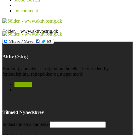
no comment
Sölden – www.aktivostrig.dk
Aktiv Østrig
Booking, anmeldelser og råd om hoteller, feriesteder, fly,
ferieudlejning, rejsepakker og meget mere!
facebook
Tilmeld Nyhedsbrev
Indtast din email adresse