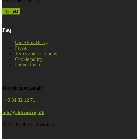
*Vi vil aldrig sende Spam
Faq
Om Aktiv Østrig
Presse
Terms and conditions
Cookie policy
Partner login
Har du spørgsmål?
+45 31 32 12 71
info@aktivostrig.dk
9.00 - 16.30 Alle hverdage