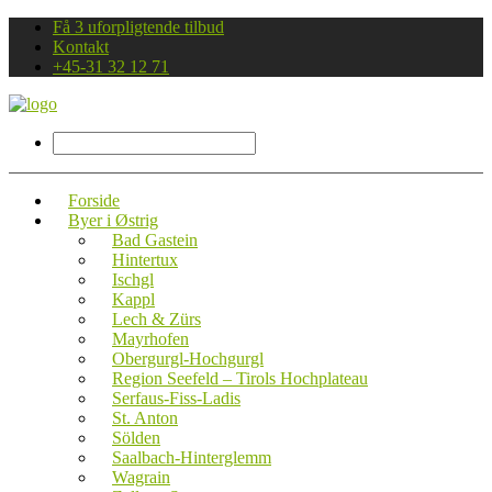
Få 3 uforpligtende tilbud
Kontakt
+45-31 32 12 71
Forside
Byer i Østrig
Bad Gastein
Hintertux
Ischgl
Kappl
Lech & Zürs
Mayrhofen
Obergurgl-Hochgurgl
Region Seefeld – Tirols Hochplateau
Serfaus-Fiss-Ladis
St. Anton
Sölden
Saalbach-Hinterglemm
Wagrain