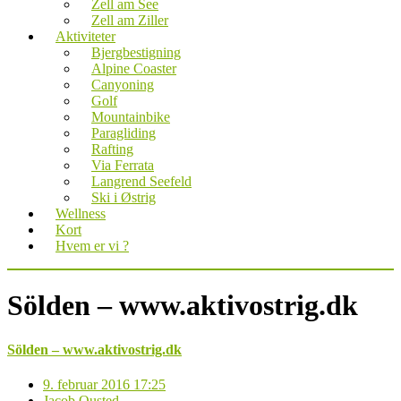
Zell am See
Zell am Ziller
Aktiviteter
Bjergbestigning
Alpine Coaster
Canyoning
Golf
Mountainbike
Paragliding
Rafting
Via Ferrata
Langrend Seefeld
Ski i Østrig
Wellness
Kort
Hvem er vi ?
Sölden – www.aktivostrig.dk
Sölden – www.aktivostrig.dk
9. februar 2016 17:25
Jacob Ousted