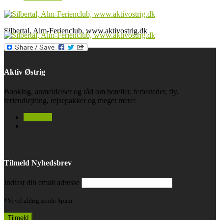
Silbertal, Alm-Ferienclub, www.aktivostrig.dk
Aktiv Østrig
Booking, anmeldelser og råd om hoteller, feriesteder, fly,
ferieudlejning, rejsepakker og meget mere!
facebook
Tilmeld Nyhedsbrev
Indtast din email adresse
*Vi vil aldrig sende Spam