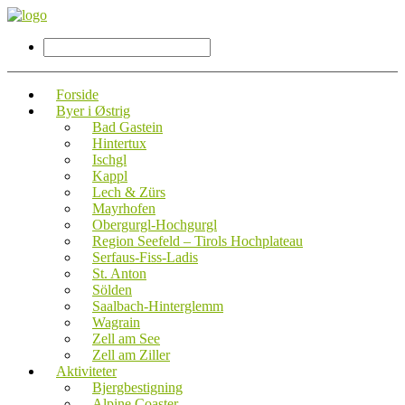
Forside
Byer i Østrig
Bad Gastein
Hintertux
Ischgl
Kappl
Lech & Zürs
Mayrhofen
Obergurgl-Hochgurgl
Region Seefeld – Tirols Hochplateau
Serfaus-Fiss-Ladis
St. Anton
Sölden
Saalbach-Hinterglemm
Wagrain
Zell am See
Zell am Ziller
Aktiviteter
Bjergbestigning
Alpine Coaster