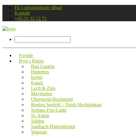
Få 3 uforpligtende tilbud
Kontakt
+45-31 32 12 71
Forside
Byer i Østrig
Bad Gastein
Hintertux
Ischgl
Kappl
Lech & Zürs
Mayrhofen
Obergurgl-Hochgurgl
Region Seefeld – Tirols Hochplateau
Serfaus-Fiss-Ladis
St. Anton
Sölden
Saalbach-Hinterglemm
Wagrain