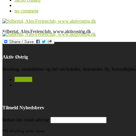
no comment
Silbertal, Alm-Ferienclub, www.aktivostrig.dk
Aktiv Østrig
Booking, anmeldelser og råd om hoteller, feriesteder, fly, ferieudlejn
facebook
Tilmeld Nyhedsbrev
Indtast din email adresse
*Vi vil aldrig sende Spam