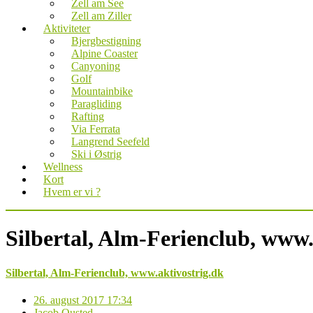
Zell am See
Zell am Ziller
Aktiviteter
Bjergbestigning
Alpine Coaster
Canyoning
Golf
Mountainbike
Paragliding
Rafting
Via Ferrata
Langrend Seefeld
Ski i Østrig
Wellness
Kort
Hvem er vi ?
Silbertal, Alm-Ferienclub, www.
Silbertal, Alm-Ferienclub, www.aktivostrig.dk
26. august 2017 17:34
Jacob Ousted