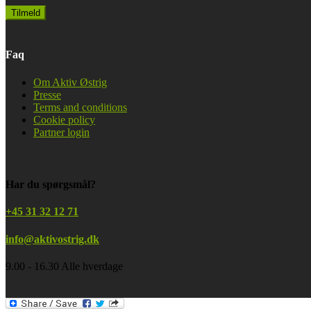
Faq
Om Aktiv Østrig
Presse
Terms and conditions
Cookie policy
Partner login
Har du spørgsmål?
+45 31 32 12 71
info@aktivostrig.dk
9.00 - 16.30 Alle hverdage