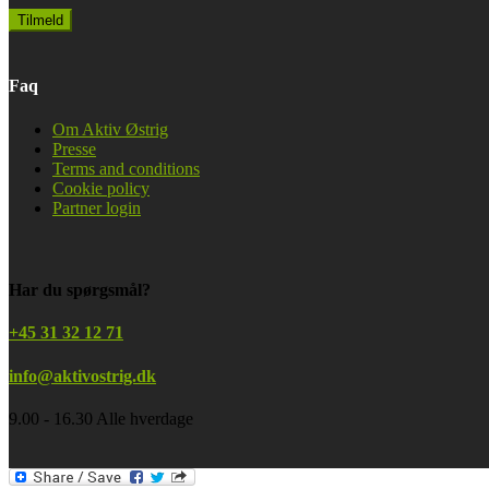
Faq
Om Aktiv Østrig
Presse
Terms and conditions
Cookie policy
Partner login
Har du spørgsmål?
+45 31 32 12 71
info@aktivostrig.dk
9.00 - 16.30 Alle hverdage