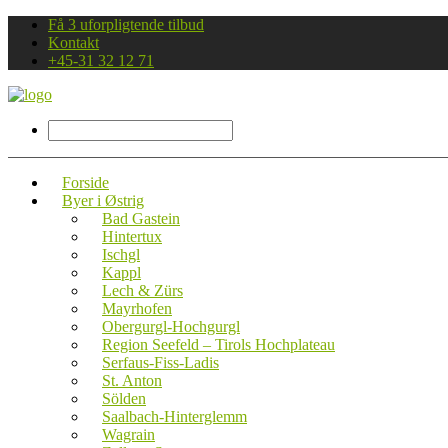
Få 3 uforpligtende tilbud
Kontakt
+45-31 32 12 71
Forside
Byer i Østrig
Bad Gastein
Hintertux
Ischgl
Kappl
Lech & Zürs
Mayrhofen
Obergurgl-Hochgurgl
Region Seefeld – Tirols Hochplateau
Serfaus-Fiss-Ladis
St. Anton
Sölden
Saalbach-Hinterglemm
Wagrain