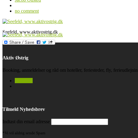
no comment
Seefeld, www.aktivostrig.dk
Aktiv Østrig
Booking, anmeldelser og råd om hoteller, feriesteder, fly, ferieudlejn
facebook
Tilmeld Nyhedsbrev
Indtast din email adresse
*Vi vil aldrig sende Spam