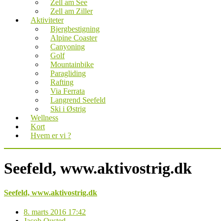
Zell am See
Zell am Ziller
Aktiviteter
Bjergbestigning
Alpine Coaster
Canyoning
Golf
Mountainbike
Paragliding
Rafting
Via Ferrata
Langrend Seefeld
Ski i Østrig
Wellness
Kort
Hvem er vi ?
Seefeld, www.aktivostrig.dk
Seefeld, www.aktivostrig.dk
8. marts 2016 17:42
Jacob Ousted