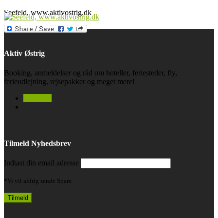
Seefeld, www.aktivostrig.dk
Aktiv Østrig
Booking, anmeldelser og råd om hoteller, feriesteder, fly,
ferieudlejning, rejsepakker og meget mere!
facebook
Tilmeld Nyhedsbrev
Indtast din email adresse
*Vi vil aldrig sende Spam