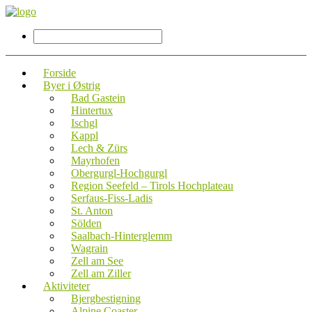
Forside
Byer i Østrig
Bad Gastein
Hintertux
Ischgl
Kappl
Lech & Zürs
Mayrhofen
Obergurgl-Hochgurgl
Region Seefeld – Tirols Hochplateau
Serfaus-Fiss-Ladis
St. Anton
Sölden
Saalbach-Hinterglemm
Wagrain
Zell am See
Zell am Ziller
Aktiviteter
Bjergbestigning
Alpine Coaster