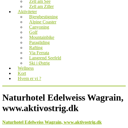
Zell am See
Zell am Ziller
Aktiviteter
Bjergbestigning
Alpine Coaster
Canyoning
Golf
Mountainbike
Paragliding
Rafting
Via Ferrata
Langrend Seefeld
Ski i Østrig
Wellness
Kort
Hvem er vi ?
Naturhotel Edelweiss Wagrain,
www.aktivostrig.dk
Naturhotel Edelweiss Wagrain, www.aktivostrig.dk