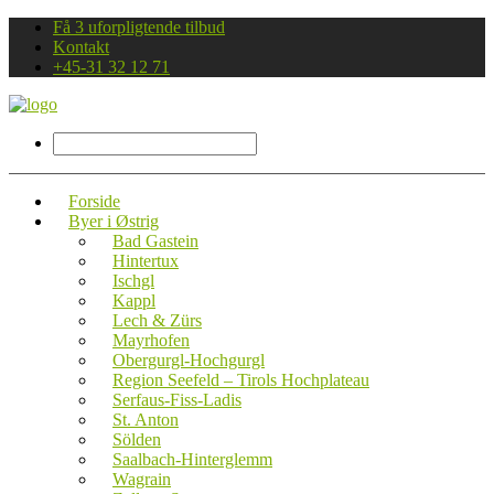
Få 3 uforpligtende tilbud
Kontakt
+45-31 32 12 71
Forside
Byer i Østrig
Bad Gastein
Hintertux
Ischgl
Kappl
Lech & Zürs
Mayrhofen
Obergurgl-Hochgurgl
Region Seefeld – Tirols Hochplateau
Serfaus-Fiss-Ladis
St. Anton
Sölden
Saalbach-Hinterglemm
Wagrain