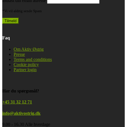
Indtast din email adresse
*Vi vil aldrig sende Spam
Faq
Om Aktiv Østrig
Presse
Terms and conditions
Cookie policy
Partner login
Har du spørgsmål?
+45 31 32 12 71
info@aktivostrig.dk
9.00 - 16.30 Alle hverdage