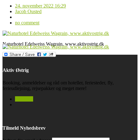
24. november 2022 16:29
Jacob Ousted
no comment
Naturhotel Edelweiss Wagrain, www.aktivostrig.dk
Aktiv Østrig
Booking, anmeldelser og råd om hoteller, feriesteder, fly,
ferieudlejning, rejsepakker og meget mere!
facebook
Tilmeld Nyhedsbrev