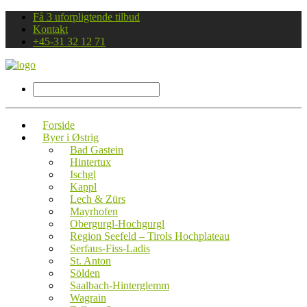
Få 3 uforpligtende tilbud
Kontakt
+45-31 32 12 71
Forside
Byer i Østrig
Bad Gastein
Hintertux
Ischgl
Kappl
Lech & Zürs
Mayrhofen
Obergurgl-Hochgurgl
Region Seefeld – Tirols Hochplateau
Serfaus-Fiss-Ladis
St. Anton
Sölden
Saalbach-Hinterglemm
Wagrain