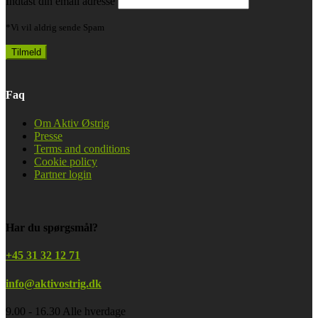
Indtast din email adresse
*Vi vil aldrig sende Spam
Faq
Om Aktiv Østrig
Presse
Terms and conditions
Cookie policy
Partner login
Har du spørgsmål?
+45 31 32 12 71
info@aktivostrig.dk
9.00 - 16.30 Alle hverdage