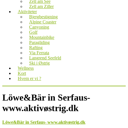
Zell am See
Zell am Ziller
Aktiviteter
Bjergbestigning
Alpine Coaster
Canyoning
Golf
Mountainbike
Paragliding
Rafting
Via Ferrata
Langrend Seefeld
Ski i Østrig
Wellness
Kort
Hvem er vi ?
Löwe&Bär in Serfaus-
www.aktivøstrig.dk
Löwe&Bär in Serfaus- www.aktivøstrig.dk