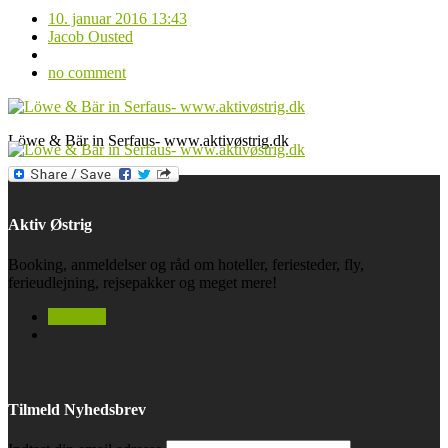
10. januar 2016 13:43
Jacob Ousted
no comment
Löwe & Bär in Serfaus- www.aktivøstrig.dk
Aktiv Østrig
Booking, anmeldelser og råd om hoteller, feriesteder, fly,
ferieudlejning, rejsepakker og meget mere!
facebook
Tilmeld Nyhedsbrev