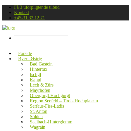
Få 3 uforpligtende tilbud
Kontakt
+45-31 32 12 71
Forside
Byer i Østrig
Bad Gastein
Hintertux
Ischgl
Kappl
Lech & Zürs
Mayrhofen
Obergurgl-Hochgurgl
Region Seefeld – Tirols Hochplateau
Serfaus-Fiss-Ladis
St. Anton
Sölden
Saalbach-Hinterglemm
Wagrain