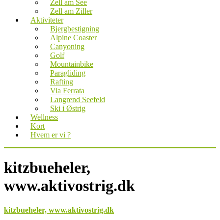
Zell am See
Zell am Ziller
Aktiviteter
Bjergbestigning
Alpine Coaster
Canyoning
Golf
Mountainbike
Paragliding
Rafting
Via Ferrata
Langrend Seefeld
Ski i Østrig
Wellness
Kort
Hvem er vi ?
kitzbueheler,
www.aktivostrig.dk
kitzbueheler, www.aktivostrig.dk