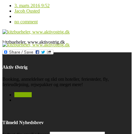
3. marts 2016 9:52
Jacob Ousted
no comment
kitzbueheler, www.aktivostrig.dk
Aktiv Østrig
Booking, anmeldelser og råd om hoteller, feriesteder, fly,
ferieudlejning, rejsepakker og meget mere!
facebook
Tilmeld Nyhedsbrev