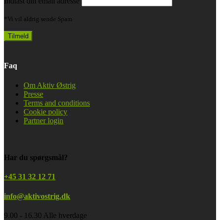
Indtast din email adresse
*Vi vil aldrig sende Spam
Faq
Om Aktiv Østrig
Presse
Terms and conditions
Cookie policy
Partner login
Har du spørgsmål?
+45 31 32 12 71
info@aktivostrig.dk
9.00 - 16.30 Alle hverdage