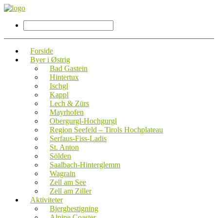
Forside
Byer i Østrig
Bad Gastein
Hintertux
Ischgl
Kappl
Lech & Zürs
Mayrhofen
Obergurgl-Hochgurgl
Region Seefeld – Tirols Hochplateau
Serfaus-Fiss-Ladis
St. Anton
Sölden
Saalbach-Hinterglemm
Wagrain
Zell am See
Zell am Ziller
Aktiviteter
Bjergbestigning
Alpine Coaster