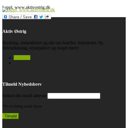
kappl, www.aktivostrig.dk
Aktiv Østrig
Booking, anmeldelser og råd om hoteller, feriesteder, fly,
ferieudlejning, rejsepakker og meget mere!
facebook
Tilmeld Nyhedsbrev
Indtast din email adresse
*Vi vil aldrig sende Spam