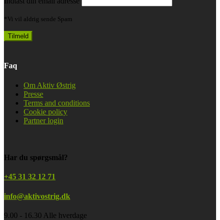
Indtast din email adresse
*Vi vil aldrig sende Spam
Faq
Om Aktiv Østrig
Presse
Terms and conditions
Cookie policy
Partner login
Har du spørgsmål?
+45 31 32 12 71
info@aktivostrig.dk
9.00 - 16.30 Alle hverdage