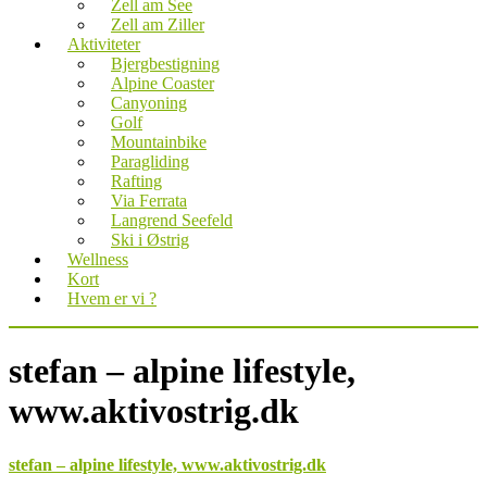
Zell am See
Zell am Ziller
Aktiviteter
Bjergbestigning
Alpine Coaster
Canyoning
Golf
Mountainbike
Paragliding
Rafting
Via Ferrata
Langrend Seefeld
Ski i Østrig
Wellness
Kort
Hvem er vi ?
stefan – alpine lifestyle,
www.aktivostrig.dk
stefan – alpine lifestyle, www.aktivostrig.dk