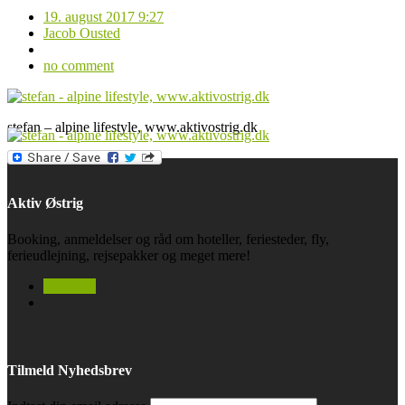
19. august 2017 9:27
Jacob Ousted
no comment
stefan – alpine lifestyle, www.aktivostrig.dk
Aktiv Østrig
Booking, anmeldelser og råd om hoteller, feriesteder, fly,
ferieudlejning, rejsepakker og meget mere!
facebook
Tilmeld Nyhedsbrev