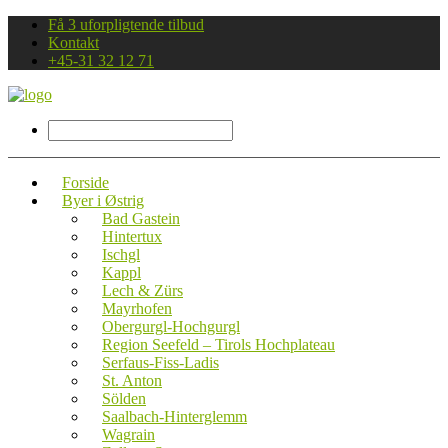
Få 3 uforpligtende tilbud
Kontakt
+45-31 32 12 71
Forside
Byer i Østrig
Bad Gastein
Hintertux
Ischgl
Kappl
Lech & Zürs
Mayrhofen
Obergurgl-Hochgurgl
Region Seefeld – Tirols Hochplateau
Serfaus-Fiss-Ladis
St. Anton
Sölden
Saalbach-Hinterglemm
Wagrain