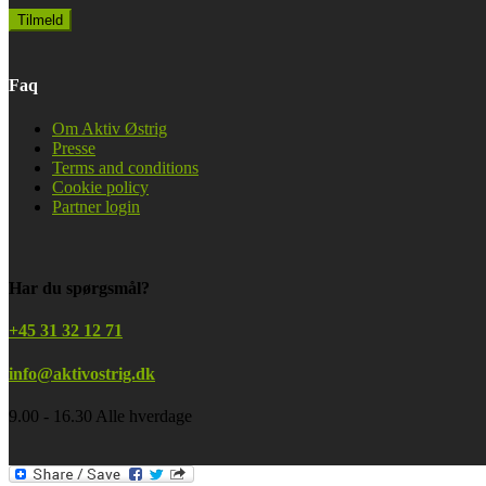
Faq
Om Aktiv Østrig
Presse
Terms and conditions
Cookie policy
Partner login
Har du spørgsmål?
+45 31 32 12 71
info@aktivostrig.dk
9.00 - 16.30 Alle hverdage