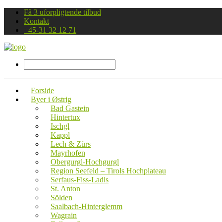
Få 3 uforpligtende tilbud
Kontakt
+45-31 32 12 71
Forside
Byer i Østrig
Bad Gastein
Hintertux
Ischgl
Kappl
Lech & Zürs
Mayrhofen
Obergurgl-Hochgurgl
Region Seefeld – Tirols Hochplateau
Serfaus-Fiss-Ladis
St. Anton
Sölden
Saalbach-Hinterglemm
Wagrain