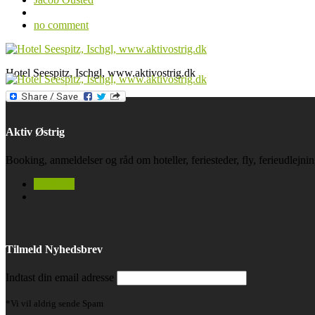
no comment
Hotel Seespitz, Ischgl, www.aktivostrig.dk
Aktiv Østrig
Booking, anmeldelser og råd om hoteller, feriesteder, fly, ferieudlejn
facebook
Tilmeld Nyhedsbrev
Indtast din email adresse
*Vi vil aldrig sende Spam