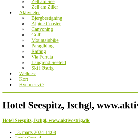
Zell am See
Zell am Ziller
Aktiviteter
Bjergbestigning
Alpine Coaster
Canyoning
Golf
Mountainbike
Paragliding
Rafting
Via Ferrata
Langrend Seefeld
Ski i Østrig
Wellness
Kort
Hvem er vi ?
Hotel Seespitz, Ischgl, www.akti
Hotel Seespitz, Ischgl, www.aktivostrig.dk
13. marts 2024 14:08
Jacob Ousted