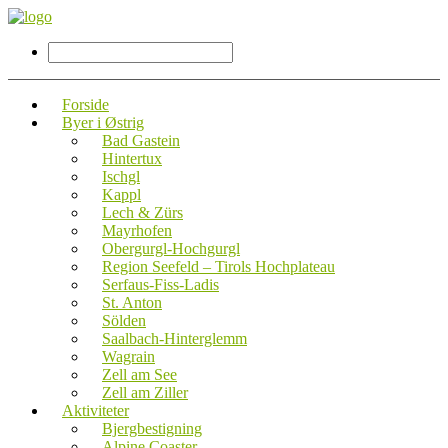
Forside
Byer i Østrig
Bad Gastein
Hintertux
Ischgl
Kappl
Lech & Zürs
Mayrhofen
Obergurgl-Hochgurgl
Region Seefeld – Tirols Hochplateau
Serfaus-Fiss-Ladis
St. Anton
Sölden
Saalbach-Hinterglemm
Wagrain
Zell am See
Zell am Ziller
Aktiviteter
Bjergbestigning
Alpine Coaster