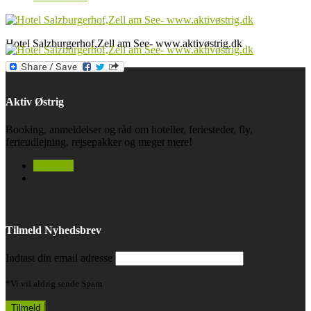
Hotel Salzburgerhof,Zell am See- www.aktivøstrig.dk
Aktiv Østrig
Booking, anmeldelser og råd om hoteller, feriesteder, fly,
ferieudlejning, rejsepakker og meget mere!
facebook
Tilmeld Nyhedsbrev
Indtast din email adresse
*Vi vil aldrig sende Spam