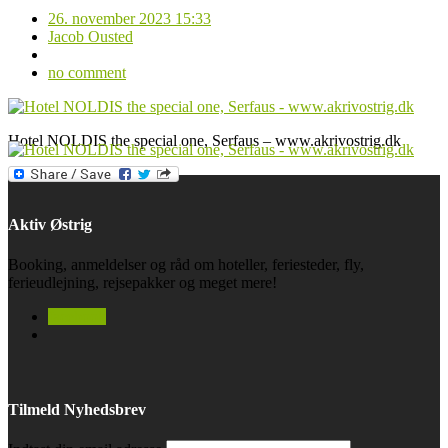
26. november 2023 15:33
Jacob Ousted
no comment
Hotel NOLDIS the special one, Serfaus – www.akrivostrig.dk
Aktiv Østrig
Booking, anmeldelser og råd om hoteller, feriesteder, fly,
ferieudlejning, rejsepakker og meget mere!
facebook
Tilmeld Nyhedsbrev