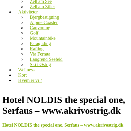
Zell am See
Zell am Ziller
Aktiviteter
Bjergbestigning
Alpine Coaster
Canyoning
Golf
Mountainbike
Paragliding
Rafting
Via Ferrata
Langrend Seefeld
Ski i Østrig
Wellness
Kort
Hvem er vi ?
Hotel NOLDIS the special one,
Serfaus – www.akrivostrig.dk
Hotel NOLDIS the special one, Serfaus – www.akrivostrig.dk