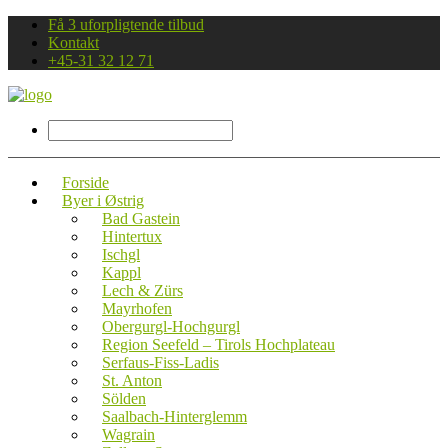
Få 3 uforpligtende tilbud
Kontakt
+45-31 32 12 71
Forside
Byer i Østrig
Bad Gastein
Hintertux
Ischgl
Kappl
Lech & Zürs
Mayrhofen
Obergurgl-Hochgurgl
Region Seefeld – Tirols Hochplateau
Serfaus-Fiss-Ladis
St. Anton
Sölden
Saalbach-Hinterglemm
Wagrain