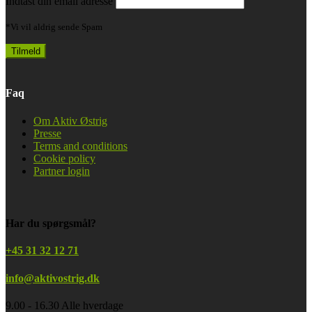
Indtast din email adresse
*Vi vil aldrig sende Spam
Faq
Om Aktiv Østrig
Presse
Terms and conditions
Cookie policy
Partner login
Har du spørgsmål?
+45 31 32 12 71
info@aktivostrig.dk
9.00 - 16.30 Alle hverdage