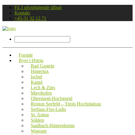
Få 3 uforpligtende tilbud
Kontakt
+45-31 32 12 71
Forside
Byer i Østrig
Bad Gastein
Hintertux
Ischgl
Kappl
Lech & Zürs
Mayrhofen
Obergurgl-Hochgurgl
Region Seefeld – Tirols Hochplateau
Serfaus-Fiss-Ladis
St. Anton
Sölden
Saalbach-Hinterglemm
Wagrain