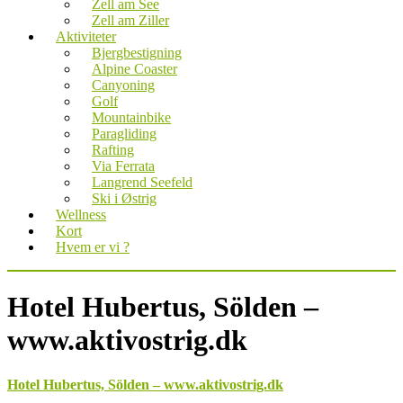
Zell am See
Zell am Ziller
Aktiviteter
Bjergbestigning
Alpine Coaster
Canyoning
Golf
Mountainbike
Paragliding
Rafting
Via Ferrata
Langrend Seefeld
Ski i Østrig
Wellness
Kort
Hvem er vi ?
Hotel Hubertus, Sölden –
www.aktivostrig.dk
Hotel Hubertus, Sölden – www.aktivostrig.dk