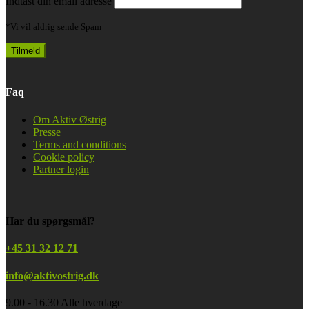
Indtast din email adresse
*Vi vil aldrig sende Spam
Faq
Om Aktiv Østrig
Presse
Terms and conditions
Cookie policy
Partner login
Har du spørgsmål?
+45 31 32 12 71
info@aktivostrig.dk
9.00 - 16.30 Alle hverdage