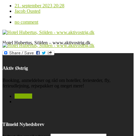
21. september 2023 20:28
Jacob Ousted
no comment
Hotel Hubertus, Sölden – www.aktivostrig.dk
Aktiv Østrig
Booking, anmeldelser og råd om hoteller, feriesteder, fly,
ferieudlejning, rejsepakker og meget mere!
facebook
Tilmeld Nyhedsbrev