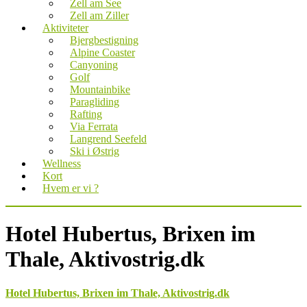
Zell am See
Zell am Ziller
Aktiviteter
Bjergbestigning
Alpine Coaster
Canyoning
Golf
Mountainbike
Paragliding
Rafting
Via Ferrata
Langrend Seefeld
Ski i Østrig
Wellness
Kort
Hvem er vi ?
Hotel Hubertus, Brixen im
Thale, Aktivostrig.dk
Hotel Hubertus, Brixen im Thale, Aktivostrig.dk