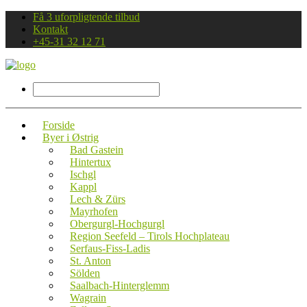
Få 3 uforpligtende tilbud
Kontakt
+45-31 32 12 71
Forside
Byer i Østrig
Bad Gastein
Hintertux
Ischgl
Kappl
Lech & Zürs
Mayrhofen
Obergurgl-Hochgurgl
Region Seefeld – Tirols Hochplateau
Serfaus-Fiss-Ladis
St. Anton
Sölden
Saalbach-Hinterglemm
Wagrain