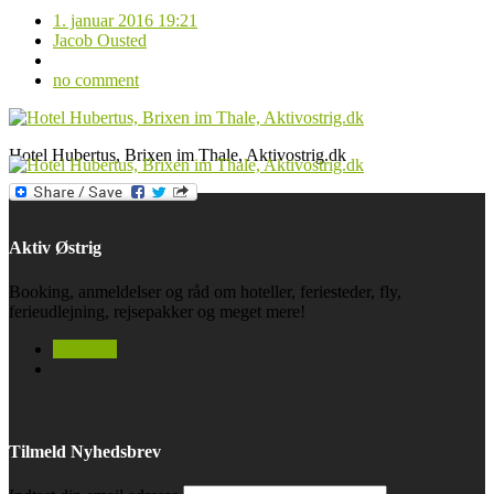
1. januar 2016 19:21
Jacob Ousted
no comment
Hotel Hubertus, Brixen im Thale, Aktivostrig.dk
Aktiv Østrig
Booking, anmeldelser og råd om hoteller, feriesteder, fly,
ferieudlejning, rejsepakker og meget mere!
facebook
Tilmeld Nyhedsbrev