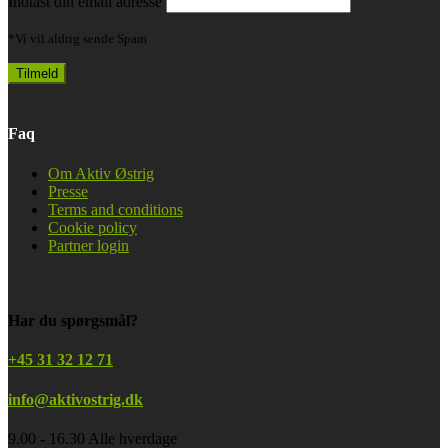
Indtast din email adresse
*Vi vil aldrig sende Spam
Faq
Om Aktiv Østrig
Presse
Terms and conditions
Cookie policy
Partner login
Har du spørgsmål?
+45 31 32 12 71
info@aktivostrig.dk
9.00 - 16.30 Alle hverdage