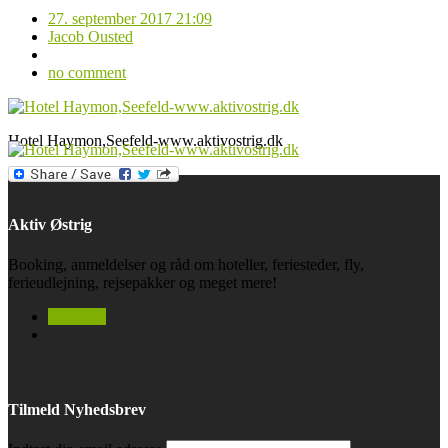
27. september 2017 21:09
Jacob Ousted
no comment
Hotel Haymon,Seefeld-www.aktivostrig.dk
Aktiv Østrig
Booking, anmeldelser og råd om hoteller, feriesteder, fly,
ferieudlejning, rejsepakker og meget mere!
facebook
Tilmeld Nyhedsbrev