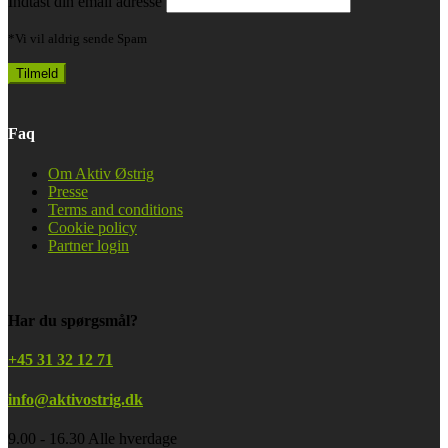
Indtast din email adresse
*Vi vil aldrig sende Spam
Faq
Om Aktiv Østrig
Presse
Terms and conditions
Cookie policy
Partner login
Har du spørgsmål?
+45 31 32 12 71
info@aktivostrig.dk
9.00 - 16.30 Alle hverdage