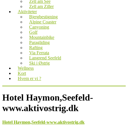
Zell am See
Zell am Ziller
Aktiviteter
Bjergbestigning
Alpine Coaster
Canyoning
Golf
Mountainbike
Paragliding
Rafting
Via Ferrata
Langrend Seefeld
Ski i Østrig
Wellness
Kort
Hvem er vi ?
Hotel Haymon,Seefeld-
www.aktivostrig.dk
Hotel Haymon,Seefeld-www.aktivostrig.dk