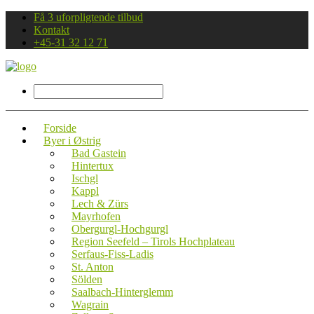
Få 3 uforpligtende tilbud
Kontakt
+45-31 32 12 71
Forside
Byer i Østrig
Bad Gastein
Hintertux
Ischgl
Kappl
Lech & Zürs
Mayrhofen
Obergurgl-Hochgurgl
Region Seefeld – Tirols Hochplateau
Serfaus-Fiss-Ladis
St. Anton
Sölden
Saalbach-Hinterglemm
Wagrain