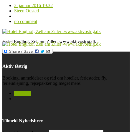
2. januar 2016 19:32
Steen Ousted
no comment
Hotel Englhof, Zell am Ziller -www.aktivostrig.dk
Aktiv Østrig
Booking, anmeldelser og råd om hoteller, feriesteder, fly,
ferieudlejning, rejsepakker og meget mere!
facebook
Tilmeld Nyhedsbrev