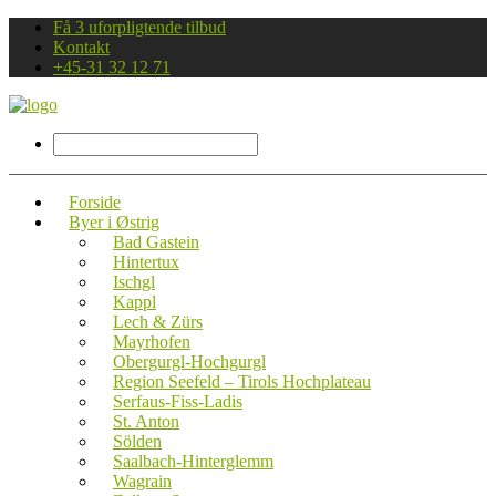
Få 3 uforpligtende tilbud
Kontakt
+45-31 32 12 71
Forside
Byer i Østrig
Bad Gastein
Hintertux
Ischgl
Kappl
Lech & Zürs
Mayrhofen
Obergurgl-Hochgurgl
Region Seefeld – Tirols Hochplateau
Serfaus-Fiss-Ladis
St. Anton
Sölden
Saalbach-Hinterglemm
Wagrain