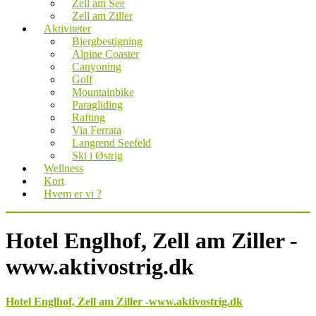
Zell am See
Zell am Ziller
Aktiviteter
Bjergbestigning
Alpine Coaster
Canyoning
Golf
Mountainbike
Paragliding
Rafting
Via Ferrata
Langrend Seefeld
Ski i Østrig
Wellness
Kort
Hvem er vi ?
Hotel Englhof, Zell am Ziller -
www.aktivostrig.dk
Hotel Englhof, Zell am Ziller -www.aktivostrig.dk