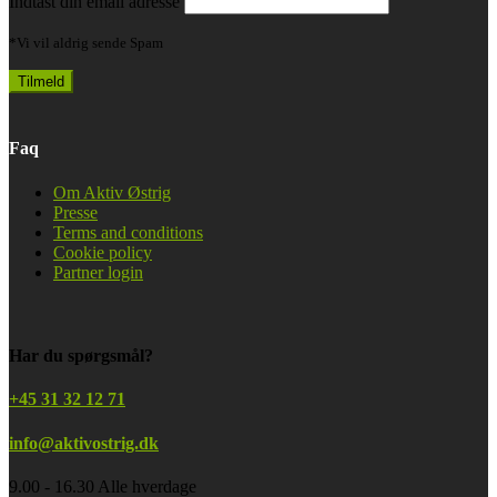
Indtast din email adresse
*Vi vil aldrig sende Spam
Faq
Om Aktiv Østrig
Presse
Terms and conditions
Cookie policy
Partner login
Har du spørgsmål?
+45 31 32 12 71
info@aktivostrig.dk
9.00 - 16.30 Alle hverdage