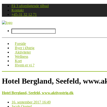
Få 3 uforpligtende tilbud
Kontakt
+45-31 32 12 71
Forside
Byer i Østrig
Aktiviteter
Wellness
Kort
Hvem er vi ?
Hotel Bergland, Seefeld, www.ak
Hotel Bergland, Seefeld, www.aktivostrig.dk
16. september 2017 16:49
Jacob Ousted