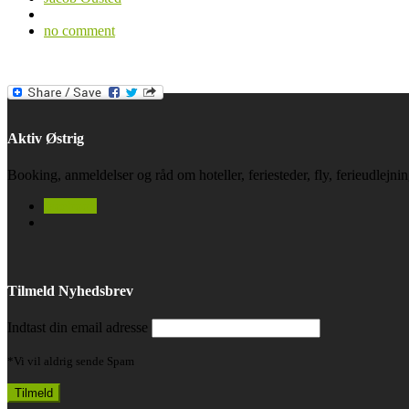
no comment
Aktiv Østrig
Booking, anmeldelser og råd om hoteller, feriesteder, fly, ferieudlejn
facebook
Tilmeld Nyhedsbrev
Indtast din email adresse
*Vi vil aldrig sende Spam