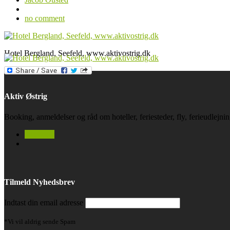
no comment
Hotel Bergland, Seefeld, www.aktivostrig.dk
Aktiv Østrig
Booking, anmeldelser og råd om hoteller, feriesteder, fly, ferieudlejn
facebook
Tilmeld Nyhedsbrev
Indtast din email adresse
*Vi vil aldrig sende Spam