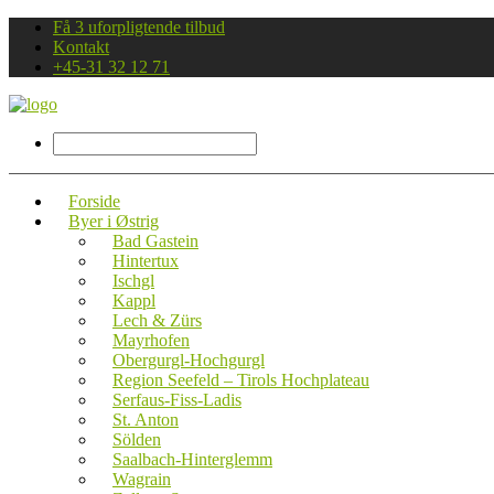
Få 3 uforpligtende tilbud
Kontakt
+45-31 32 12 71
Forside
Byer i Østrig
Bad Gastein
Hintertux
Ischgl
Kappl
Lech & Zürs
Mayrhofen
Obergurgl-Hochgurgl
Region Seefeld – Tirols Hochplateau
Serfaus-Fiss-Ladis
St. Anton
Sölden
Saalbach-Hinterglemm
Wagrain