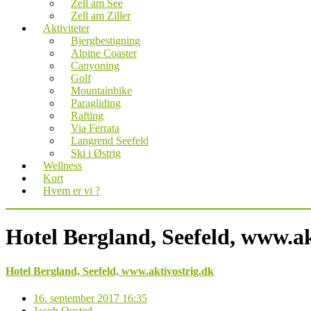
Zell am See
Zell am Ziller
Aktiviteter
Bjergbestigning
Alpine Coaster
Canyoning
Golf
Mountainbike
Paragliding
Rafting
Via Ferrata
Langrend Seefeld
Ski i Østrig
Wellness
Kort
Hvem er vi ?
Hotel Bergland, Seefeld, www.ak
Hotel Bergland, Seefeld, www.aktivostrig.dk
16. september 2017 16:35
Jacob Ousted