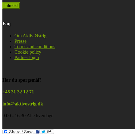
Faq
Om Aktiv Østrig
Presse
Terms and conditions
Cookie policy
Partner login
Har du spørgsmål?
+45 31 32 12 71
info@aktivostrig.dk
9.00 - 16.30 Alle hverdage