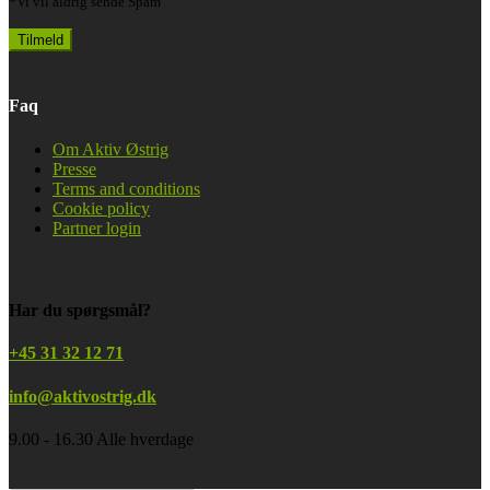
*Vi vil aldrig sende Spam
Faq
Om Aktiv Østrig
Presse
Terms and conditions
Cookie policy
Partner login
Har du spørgsmål?
+45 31 32 12 71
info@aktivostrig.dk
9.00 - 16.30 Alle hverdage