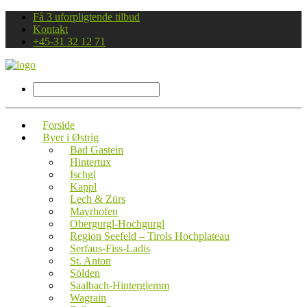
Få 3 uforpligtende tilbud
Kontakt
+45-31 32 12 71
Forside
Byer i Østrig
Bad Gastein
Hintertux
Ischgl
Kappl
Lech & Zürs
Mayrhofen
Obergurgl-Hochgurgl
Region Seefeld – Tirols Hochplateau
Serfaus-Fiss-Ladis
St. Anton
Sölden
Saalbach-Hinterglemm
Wagrain