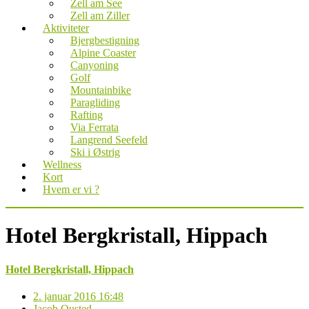
Zell am See
Zell am Ziller
Aktiviteter
Bjergbestigning
Alpine Coaster
Canyoning
Golf
Mountainbike
Paragliding
Rafting
Via Ferrata
Langrend Seefeld
Ski i Østrig
Wellness
Kort
Hvem er vi ?
Hotel Bergkristall, Hippach
Hotel Bergkristall, Hippach
2. januar 2016 16:48
Jacob Ousted