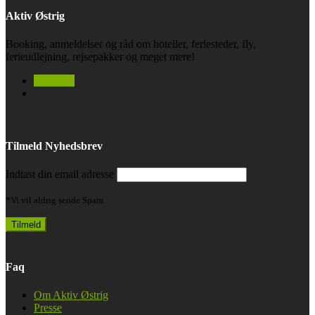
Aktiv Østrig
Booking, anmeldelser og råd om hoteller, feriesteder, fly,
ferieudlejning, rejsepakker og meget mere!
facebook
Tilmeld Nyhedsbrev
Indtast din email adresse
*Vi vil aldrig sende Spam
Faq
Om Aktiv Østrig
Presse