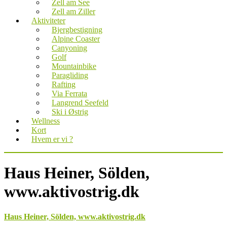
Zell am See
Zell am Ziller
Aktiviteter
Bjergbestigning
Alpine Coaster
Canyoning
Golf
Mountainbike
Paragliding
Rafting
Via Ferrata
Langrend Seefeld
Ski i Østrig
Wellness
Kort
Hvem er vi ?
Haus Heiner, Sölden,
www.aktivostrig.dk
Haus Heiner, Sölden, www.aktivostrig.dk