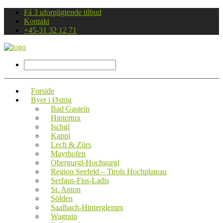
Få 3 uforpligtende tilbud
Kontakt
+45-31 32 12 71
Forside
Byer i Østrig
Bad Gastein
Hintertux
Ischgl
Kappl
Lech & Zürs
Mayrhofen
Obergurgl-Hochgurgl
Region Seefeld – Tirols Hochplateau
Serfaus-Fiss-Ladis
St. Anton
Sölden
Saalbach-Hinterglemm
Wagrain