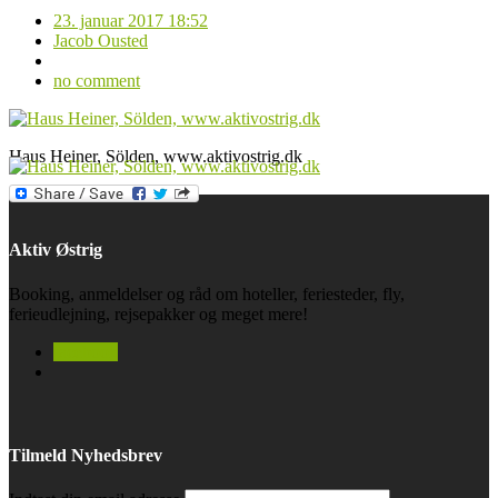
23. januar 2017 18:52
Jacob Ousted
no comment
Haus Heiner, Sölden, www.aktivostrig.dk
Aktiv Østrig
Booking, anmeldelser og råd om hoteller, feriesteder, fly,
ferieudlejning, rejsepakker og meget mere!
facebook
Tilmeld Nyhedsbrev