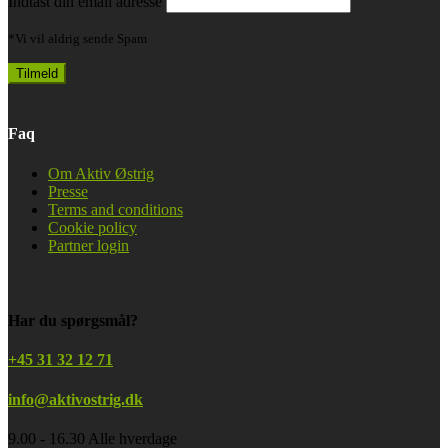
Indtast din email adresse
*Vi vil aldrig sende Spam
Faq
Om Aktiv Østrig
Presse
Terms and conditions
Cookie policy
Partner login
Har du spørgsmål?
+45 31 32 12 71
info@aktivostrig.dk
9.00 - 16.30 Alle hverdage