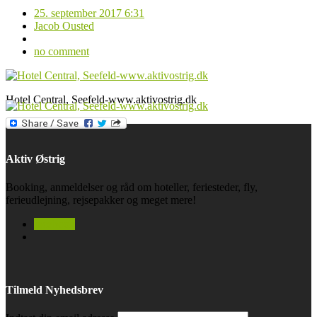
25. september 2017 6:31
Jacob Ousted
no comment
Hotel Central, Seefeld-www.aktivostrig.dk
Aktiv Østrig
Booking, anmeldelser og råd om hoteller, feriesteder, fly,
ferieudlejning, rejsepakker og meget mere!
facebook
Tilmeld Nyhedsbrev