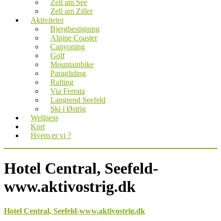
Zell am See
Zell am Ziller
Aktiviteter
Bjergbestigning
Alpine Coaster
Canyoning
Golf
Mountainbike
Paragliding
Rafting
Via Ferrata
Langrend Seefeld
Ski i Østrig
Wellness
Kort
Hvem er vi ?
Hotel Central, Seefeld-
www.aktivostrig.dk
Hotel Central, Seefeld-www.aktivostrig.dk