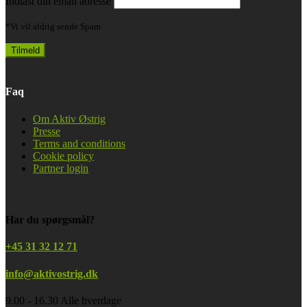
Indtast din email adresse
*Vi vil aldrig sende Spam
Faq
Om Aktiv Østrig
Presse
Terms and conditions
Cookie policy
Partner login
Har du spørgsmål?
+45 31 32 12 71
info@aktivostrig.dk
9.00 - 16.30 Alle hverdage