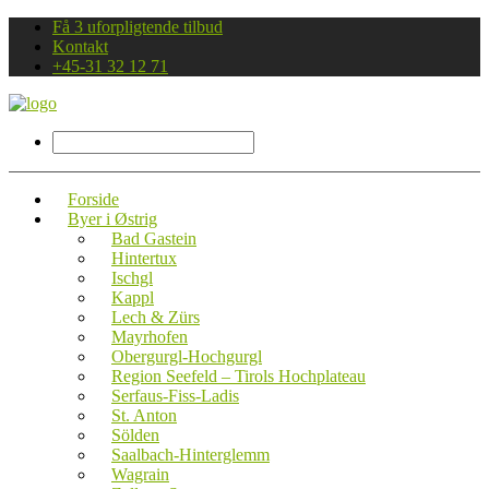
Få 3 uforpligtende tilbud
Kontakt
+45-31 32 12 71
Forside
Byer i Østrig
Bad Gastein
Hintertux
Ischgl
Kappl
Lech & Zürs
Mayrhofen
Obergurgl-Hochgurgl
Region Seefeld – Tirols Hochplateau
Serfaus-Fiss-Ladis
St. Anton
Sölden
Saalbach-Hinterglemm
Wagrain