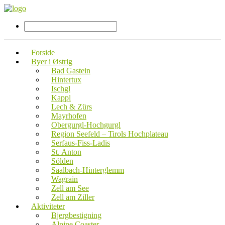
Forside
Byer i Østrig
Bad Gastein
Hintertux
Ischgl
Kappl
Lech & Zürs
Mayrhofen
Obergurgl-Hochgurgl
Region Seefeld – Tirols Hochplateau
Serfaus-Fiss-Ladis
St. Anton
Sölden
Saalbach-Hinterglemm
Wagrain
Zell am See
Zell am Ziller
Aktiviteter
Bjergbestigning
Alpine Coaster