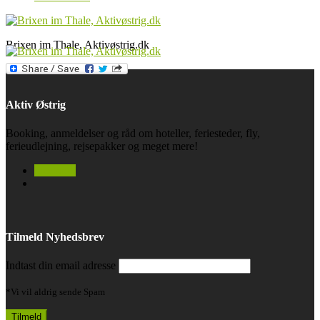
Brixen im Thale, Aktivøstrig.dk
Aktiv Østrig
Booking, anmeldelser og råd om hoteller, feriesteder, fly,
ferieudlejning, rejsepakker og meget mere!
facebook
Tilmeld Nyhedsbrev
Indtast din email adresse
*Vi vil aldrig sende Spam