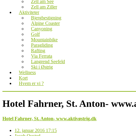
Zell am See
Zell am Ziller
Aktiviteter
Bjergbestigning
Alpine Coaster
Canyoning
Golf
Mountainbike
Paragliding
Rafting
Via Ferrata
Langrend Seefeld
Ski i Østrig
Wellness
Kort
Hvem er vi ?
Hotel Fahrner, St. Anton- www.
Hotel Fahrner, St. Anton- www.aktivøstrig.dk
12. januar 2016 17:15
Jacob Ousted