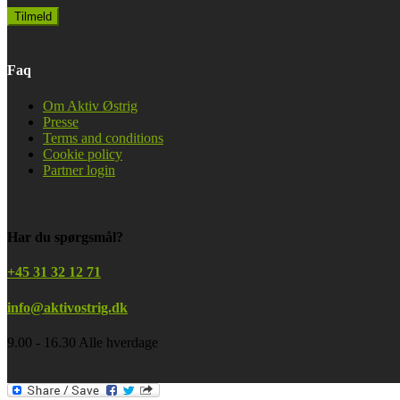
Faq
Om Aktiv Østrig
Presse
Terms and conditions
Cookie policy
Partner login
Har du spørgsmål?
+45 31 32 12 71
info@aktivostrig.dk
9.00 - 16.30 Alle hverdage