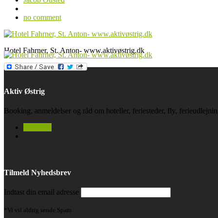
no comment
Hotel Fahrner, St. Anton- www.aktivøstrig.dk
Aktiv Østrig
Booking, anmeldelser og råd om hoteller, feriesteder, fly, ferieudlejn
facebook
Tilmeld Nyhedsbrev
Indtast din email adresse
*Vi vil aldrig sende Spam