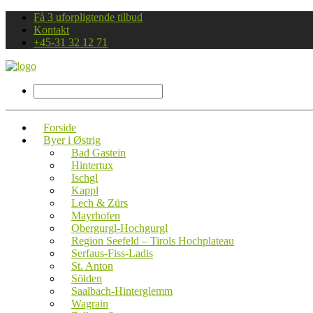
Få 3 uforpligtende tilbud
Kontakt
+45-31 32 12 71
Forside
Byer i Østrig
Bad Gastein
Hintertux
Ischgl
Kappl
Lech & Zürs
Mayrhofen
Obergurgl-Hochgurgl
Region Seefeld – Tirols Hochplateau
Serfaus-Fiss-Ladis
St. Anton
Sölden
Saalbach-Hinterglemm
Wagrain