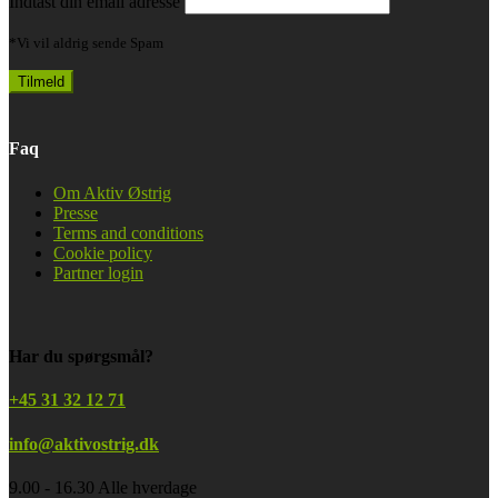
Indtast din email adresse
*Vi vil aldrig sende Spam
Faq
Om Aktiv Østrig
Presse
Terms and conditions
Cookie policy
Partner login
Har du spørgsmål?
+45 31 32 12 71
info@aktivostrig.dk
9.00 - 16.30 Alle hverdage