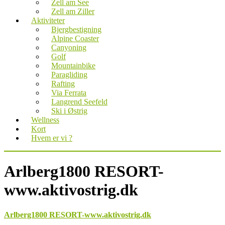
Zell am See
Zell am Ziller
Aktiviteter
Bjergbestigning
Alpine Coaster
Canyoning
Golf
Mountainbike
Paragliding
Rafting
Via Ferrata
Langrend Seefeld
Ski i Østrig
Wellness
Kort
Hvem er vi ?
Arlberg1800 RESORT-
www.aktivostrig.dk
Arlberg1800 RESORT-www.aktivostrig.dk