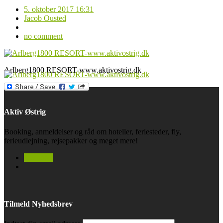
5. oktober 2017 16:31
Jacob Ousted
no comment
Arlberg1800 RESORT-www.aktivostrig.dk
Aktiv Østrig
Booking, anmeldelser og råd om hoteller, feriesteder, fly,
ferieudlejning, rejsepakker og meget mere!
facebook
Tilmeld Nyhedsbrev