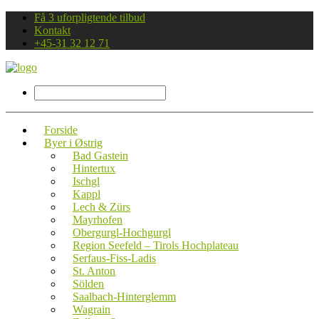
Få 3 uforpligtende tilbud
Kontakt
+45-31 32 12 71
Forside
Byer i Østrig
Bad Gastein
Hintertux
Ischgl
Kappl
Lech & Zürs
Mayrhofen
Obergurgl-Hochgurgl
Region Seefeld – Tirols Hochplateau
Serfaus-Fiss-Ladis
St. Anton
Sölden
Saalbach-Hinterglemm
Wagrain