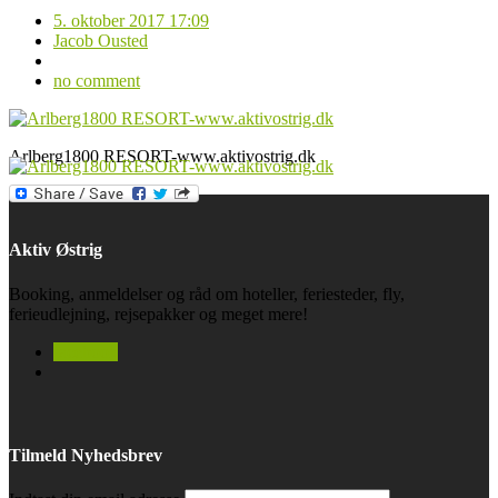
5. oktober 2017 17:09
Jacob Ousted
no comment
Arlberg1800 RESORT-www.aktivostrig.dk
Aktiv Østrig
Booking, anmeldelser og råd om hoteller, feriesteder, fly,
ferieudlejning, rejsepakker og meget mere!
facebook
Tilmeld Nyhedsbrev