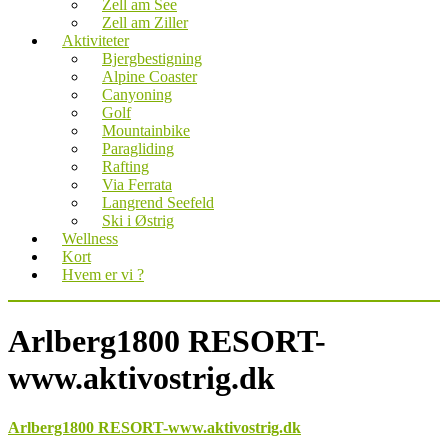
Zell am See
Zell am Ziller
Aktiviteter
Bjergbestigning
Alpine Coaster
Canyoning
Golf
Mountainbike
Paragliding
Rafting
Via Ferrata
Langrend Seefeld
Ski i Østrig
Wellness
Kort
Hvem er vi ?
Arlberg1800 RESORT-
www.aktivostrig.dk
Arlberg1800 RESORT-www.aktivostrig.dk