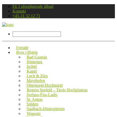
Få 3 uforpligtende tilbud
Kontakt
+45-31 32 12 71
Forside
Byer i Østrig
Bad Gastein
Hintertux
Ischgl
Kappl
Lech & Zürs
Mayrhofen
Obergurgl-Hochgurgl
Region Seefeld – Tirols Hochplateau
Serfaus-Fiss-Ladis
St. Anton
Sölden
Saalbach-Hinterglemm
Wagrain