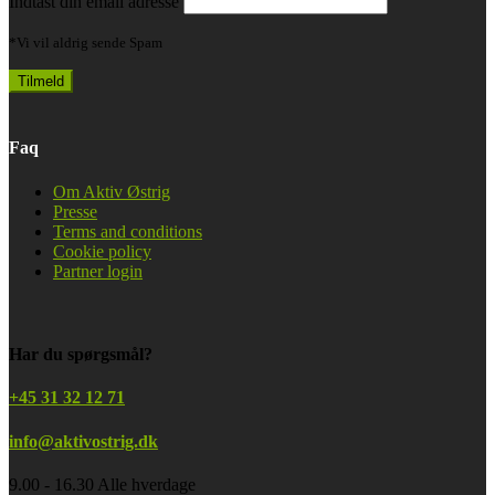
Indtast din email adresse
*Vi vil aldrig sende Spam
Faq
Om Aktiv Østrig
Presse
Terms and conditions
Cookie policy
Partner login
Har du spørgsmål?
+45 31 32 12 71
info@aktivostrig.dk
9.00 - 16.30 Alle hverdage