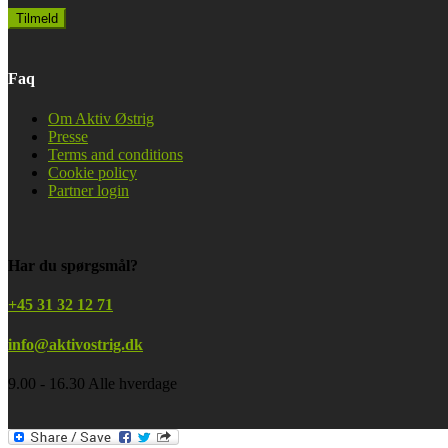
Faq
Om Aktiv Østrig
Presse
Terms and conditions
Cookie policy
Partner login
Har du spørgsmål?
+45 31 32 12 71
info@aktivostrig.dk
9.00 - 16.30 Alle hverdage