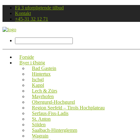
Få 3 uforpligtende tilbud
Kontakt
+45-31 32 12 71
Forside
Byer i Østrig
Bad Gastein
Hintertux
Ischgl
Kappl
Lech & Zürs
Mayrhofen
Obergurgl-Hochgurgl
Region Seefeld – Tirols Hochplateau
Serfaus-Fiss-Ladis
St. Anton
Sölden
Saalbach-Hinterglemm
Wagrain