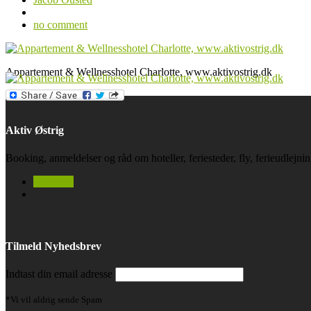
no comment
Appartement & Wellnesshotel Charlotte, www.aktivostrig.dk
Aktiv Østrig
Booking, anmeldelser og råd om hoteller, feriesteder, fly, ferieudlejn
facebook
Tilmeld Nyhedsbrev
Indtast din email adresse
*Vi vil aldrig sende Spam