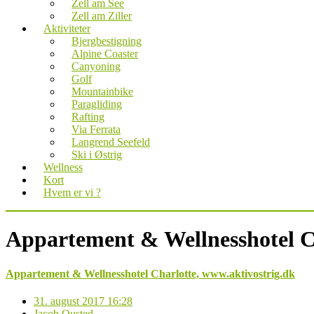
Zell am See
Zell am Ziller
Aktiviteter
Bjergbestigning
Alpine Coaster
Canyoning
Golf
Mountainbike
Paragliding
Rafting
Via Ferrata
Langrend Seefeld
Ski i Østrig
Wellness
Kort
Hvem er vi ?
Appartement & Wellnesshotel Ch
Appartement & Wellnesshotel Charlotte, www.aktivostrig.dk
31. august 2017 16:28
Jacob Ousted