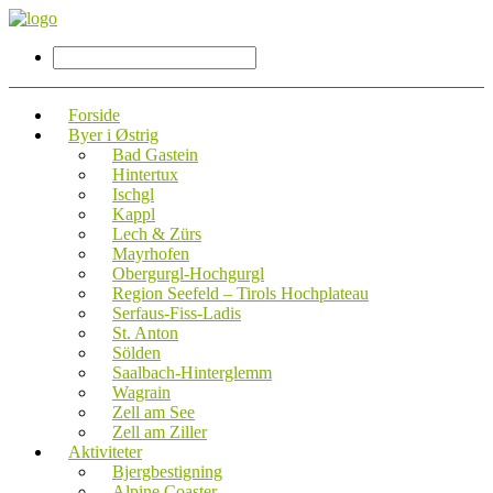
Forside
Byer i Østrig
Bad Gastein
Hintertux
Ischgl
Kappl
Lech & Zürs
Mayrhofen
Obergurgl-Hochgurgl
Region Seefeld – Tirols Hochplateau
Serfaus-Fiss-Ladis
St. Anton
Sölden
Saalbach-Hinterglemm
Wagrain
Zell am See
Zell am Ziller
Aktiviteter
Bjergbestigning
Alpine Coaster