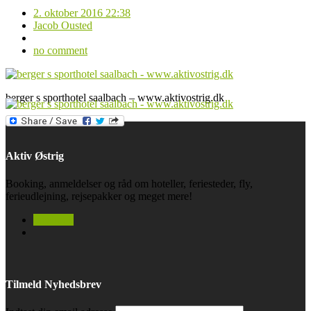
2. oktober 2016 22:38
Jacob Ousted
no comment
berger s sporthotel saalbach – www.aktivostrig.dk
Aktiv Østrig
Booking, anmeldelser og råd om hoteller, feriesteder, fly,
ferieudlejning, rejsepakker og meget mere!
facebook
Tilmeld Nyhedsbrev