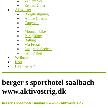
Zell am See
Zell am Ziller
Aktiviteter
Bjergbestigning
Alpine Coaster
Canyoning
Golf
Mountainbike
Paragliding
Rafting
Via Ferrata
Langrend Seefeld
Ski i Østrig
Wellness
Kort
Hvem er vi ?
berger s sporthotel saalbach –
www.aktivostrig.dk
berger s sporthotel saalbach – www.aktivostrig.dk