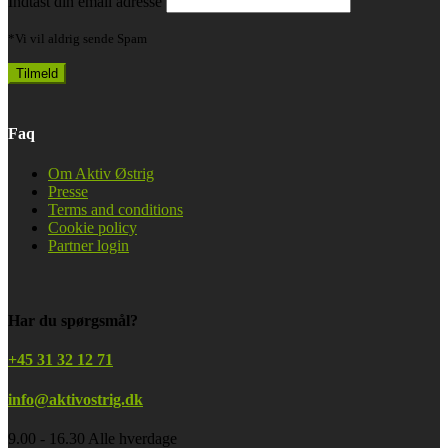
Indtast din email adresse
*Vi vil aldrig sende Spam
Faq
Om Aktiv Østrig
Presse
Terms and conditions
Cookie policy
Partner login
Har du spørgsmål?
+45 31 32 12 71
info@aktivostrig.dk
9.00 - 16.30 Alle hverdage