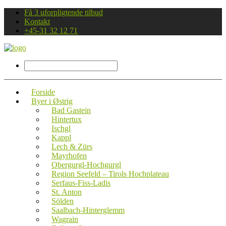
Få 3 uforpligtende tilbud
Kontakt
+45-31 32 12 71
Forside
Byer i Østrig
Bad Gastein
Hintertux
Ischgl
Kappl
Lech & Zürs
Mayrhofen
Obergurgl-Hochgurgl
Region Seefeld – Tirols Hochplateau
Serfaus-Fiss-Ladis
St. Anton
Sölden
Saalbach-Hinterglemm
Wagrain