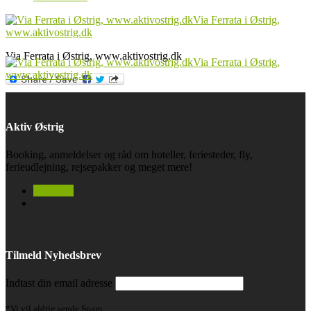
Via Ferrata i Østrig, www.aktivostrig.dk
Aktiv Østrig
Booking, anmeldelser og råd om hoteller, feriesteder, fly,
ferieudlejning, rejsepakker og meget mere!
facebook
Tilmeld Nyhedsbrev
Indtast din email adresse
*Vi vil aldrig sende Spam