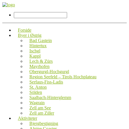
Forside
Byer i Østrig
Bad Gastein
Hintertux
Ischgl
Kappl
Lech & Zürs
Mayrhofen
Obergurgl-Hochgurgl
Region Seefeld – Tirols Hochplateau
Serfaus-Fiss-Ladis
St. Anton
Sölden
Saalbach-Hinterglemm
Wagrain
Zell am See
Zell am Ziller
Aktiviteter
Bjergbestigning
Alpine Coaster