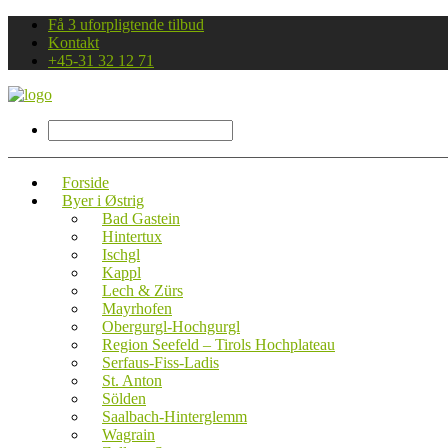
Få 3 uforpligtende tilbud
Kontakt
+45-31 32 12 71
Forside
Byer i Østrig
Bad Gastein
Hintertux
Ischgl
Kappl
Lech & Zürs
Mayrhofen
Obergurgl-Hochgurgl
Region Seefeld – Tirols Hochplateau
Serfaus-Fiss-Ladis
St. Anton
Sölden
Saalbach-Hinterglemm
Wagrain