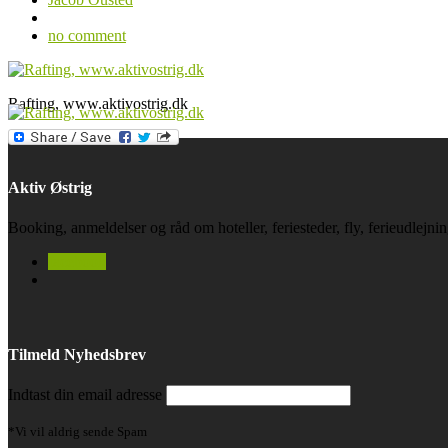
no comment
Rafting, www.aktivostrig.dk
Aktiv Østrig
Booking, anmeldelser og råd om hoteller, feriesteder, fly, ferieudlejn
facebook
Tilmeld Nyhedsbrev
Indtast din email adresse
*Vi vil aldrig sende Spam