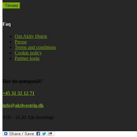
Faq
Om Aktiv Østrig
Presse
Terms and conditions
Cookie policy
Partner login
Har du spørgsmål?
+45 31 32 12 71
info@aktivostrig.dk
9.00 - 16.30 Alle hverdage