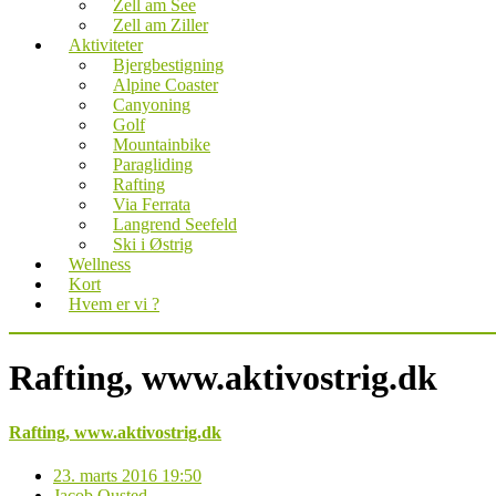
Zell am See
Zell am Ziller
Aktiviteter
Bjergbestigning
Alpine Coaster
Canyoning
Golf
Mountainbike
Paragliding
Rafting
Via Ferrata
Langrend Seefeld
Ski i Østrig
Wellness
Kort
Hvem er vi ?
Rafting, www.aktivostrig.dk
Rafting, www.aktivostrig.dk
23. marts 2016 19:50
Jacob Ousted