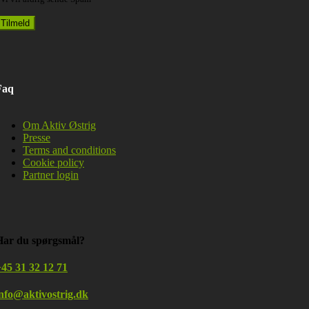
Faq
Om Aktiv Østrig
Presse
Terms and conditions
Cookie policy
Partner login
Har du spørgsmål?
45 31 32 12 71
info@aktivostrig.dk