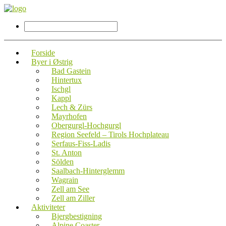
Forside
Byer i Østrig
Bad Gastein
Hintertux
Ischgl
Kappl
Lech & Zürs
Mayrhofen
Obergurgl-Hochgurgl
Region Seefeld – Tirols Hochplateau
Serfaus-Fiss-Ladis
St. Anton
Sölden
Saalbach-Hinterglemm
Wagrain
Zell am See
Zell am Ziller
Aktiviteter
Bjergbestigning
Alpine Coaster