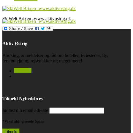
SkiWelt Brixen -www.aktivostrig.dk
Aktiv Østrig
Booking, anmeldelser og råd om hoteller, feriesteder, fly,
ferieudlejning, rejsepakker og meget mere!
facebook
Tilmeld Nyhedsbrev
Indtast din email adresse
*Vi vil aldrig sende Spam