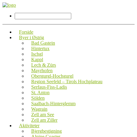
Forside
Byer i Østrig
Bad Gastein
Hintertux
Ischgl
Kappl
Lech & Zürs
Mayrhofen
Obergurgl-Hochgurgl
Region Seefeld – Tirols Hochplateau
Serfaus-Fiss-Ladis
St. Anton
Sölden
Saalbach-Hinterglemm
Wagrain
Zell am See
Zell am Ziller
Aktiviteter
Bjergbestigning
Alpine Coaster