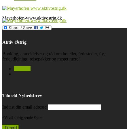
Mayerhofen-www.aktivostrig.dk
Aktiv Østrig
Booking, anmeldelser og råd om hoteller, feriesteder, fly,
ferieudlejning, rejsepakker og meget mere!
facebook
Tilmeld Nyhedsbrev
Indtast din email adresse
*Vi vil aldrig sende Spam