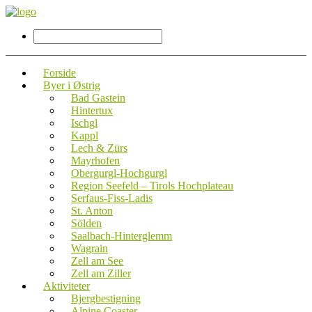
Forside
Byer i Østrig
Bad Gastein
Hintertux
Ischgl
Kappl
Lech & Zürs
Mayrhofen
Obergurgl-Hochgurgl
Region Seefeld – Tirols Hochplateau
Serfaus-Fiss-Ladis
St. Anton
Sölden
Saalbach-Hinterglemm
Wagrain
Zell am See
Zell am Ziller
Aktiviteter
Bjergbestigning
Alpine Coaster