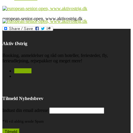
european-senior-open, www.aktivostrig.dk
Aktiv Østrig
Booking, anmeldelser og råd om hoteller, feriesteder, fly,
ferieudlejning, rejsepakker og meget mere!
facebook
Tilmeld Nyhedsbrev
Indtast din email adresse
*Vi vil aldrig sende Spam