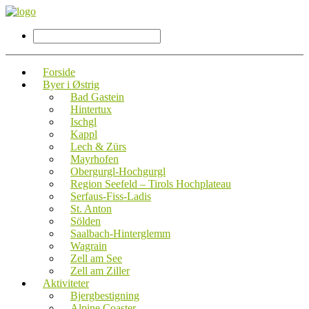
Forside
Byer i Østrig
Bad Gastein
Hintertux
Ischgl
Kappl
Lech & Zürs
Mayrhofen
Obergurgl-Hochgurgl
Region Seefeld – Tirols Hochplateau
Serfaus-Fiss-Ladis
St. Anton
Sölden
Saalbach-Hinterglemm
Wagrain
Zell am See
Zell am Ziller
Aktiviteter
Bjergbestigning
Alpine Coaster