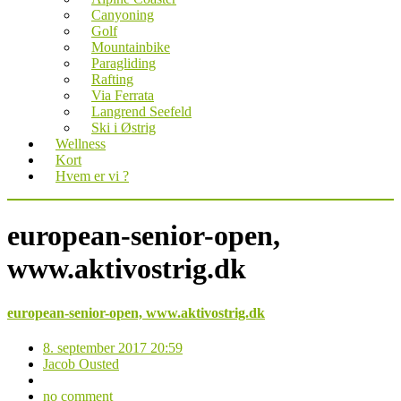
Canyoning
Golf
Mountainbike
Paragliding
Rafting
Via Ferrata
Langrend Seefeld
Ski i Østrig
Wellness
Kort
Hvem er vi ?
european-senior-open,
www.aktivostrig.dk
european-senior-open, www.aktivostrig.dk
8. september 2017 20:59
Jacob Ousted
no comment