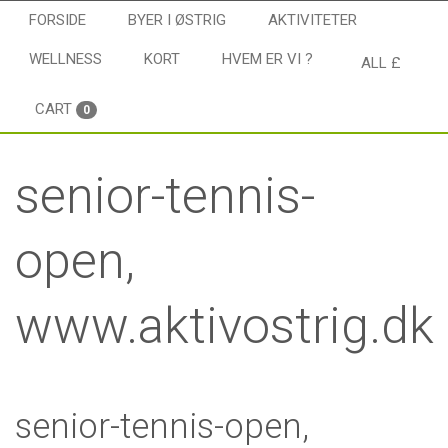
FORSIDE
BYER I ØSTRIG
AKTIVITETER
WELLNESS
KORT
HVEM ER VI ?
ALL £
CART
0
senior-tennis-
open,
www.aktivostrig.dk
senior-tennis-open,