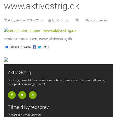
www.aktivostrig.dk
8. september 2017 20:57
Jacob Ousted
no comment
senior-tennis-open, www.aktivostrig.dk
Aktiv Østrig
Booking, anmeldelser og råd om hoteller, feriesteder, fly, ferieudlejning,
rejsepakker og meget mere!
facebook
Tilmeld Nyhedsbrev
Indtast din email adresse