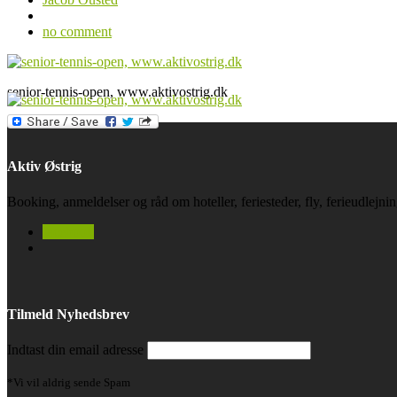
no comment
senior-tennis-open, www.aktivostrig.dk
Aktiv Østrig
Booking, anmeldelser og råd om hoteller, feriesteder, fly, ferieudlejn
facebook
Tilmeld Nyhedsbrev
Indtast din email adresse
*Vi vil aldrig sende Spam