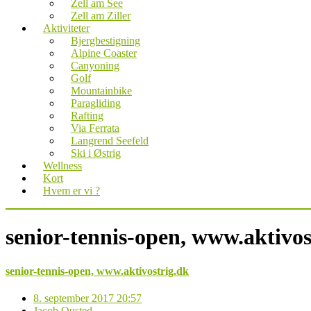
Zell am See
Zell am Ziller
Aktiviteter
Bjergbestigning
Alpine Coaster
Canyoning
Golf
Mountainbike
Paragliding
Rafting
Via Ferrata
Langrend Seefeld
Ski i Østrig
Wellness
Kort
Hvem er vi ?
senior-tennis-open, www.aktivos
senior-tennis-open, www.aktivostrig.dk
8. september 2017 20:57
Jacob Ousted