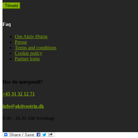
Faq
Om Aktiv Østrig
Presse
Terms and conditions
Cookie policy
Partner login
Har du spørgsmål?
+45 31 32 12 71
info@aktivostrig.dk
9.00 - 16.30 Alle hverdage