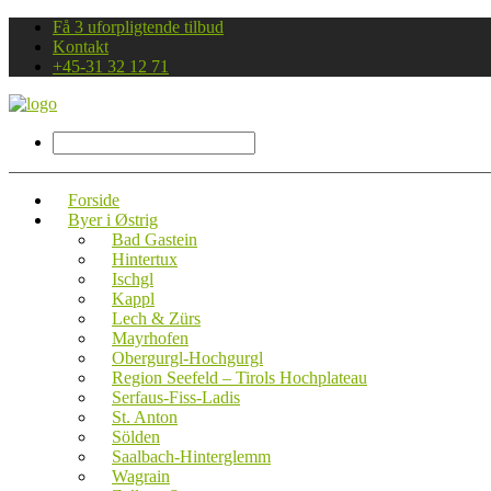
Få 3 uforpligtende tilbud
Kontakt
+45-31 32 12 71
Forside
Byer i Østrig
Bad Gastein
Hintertux
Ischgl
Kappl
Lech & Zürs
Mayrhofen
Obergurgl-Hochgurgl
Region Seefeld – Tirols Hochplateau
Serfaus-Fiss-Ladis
St. Anton
Sölden
Saalbach-Hinterglemm
Wagrain