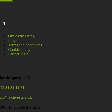
Faq
Om Aktiv Østrig
Presse
Terms and conditions
Cookie policy
Partner login
Har du spørgsmål?
45 31 32 12 71
info@aktivostrig.dk
.00 - 16.30 Alle hverdage