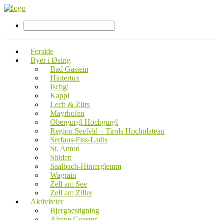
Forside
Byer i Østrig
Bad Gastein
Hintertux
Ischgl
Kappl
Lech & Zürs
Mayrhofen
Obergurgl-Hochgurgl
Region Seefeld – Tirols Hochplateau
Serfaus-Fiss-Ladis
St. Anton
Sölden
Saalbach-Hinterglemm
Wagrain
Zell am See
Zell am Ziller
Aktiviteter
Bjergbestigning
Alpine Coaster